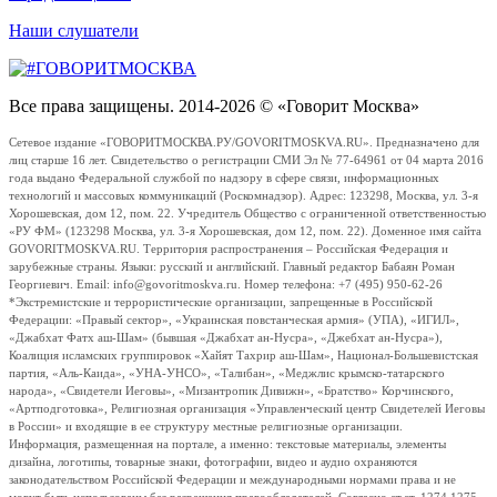
Наши слушатели
Все права защищены. 2014-2026 © «Говорит Москва»
Сетевое издание «ГОВОРИТМОСКВА.РУ/GOVORITMOSKVA.RU». Предназначено для
лиц старше 16 лет. Свидетельство о регистрации СМИ Эл № 77-64961 от 04 марта 2016
года выдано Федеральной службой по надзору в сфере связи, информационных
технологий и массовых коммуникаций (Роскомнадзор). Адрес: 123298, Москва, ул. 3-я
Хорошевская, дом 12, пом. 22. Учредитель Общество с ограниченной ответственностью
«РУ ФМ» (123298 Москва, ул. 3-я Хорошевская, дом 12, пом. 22). Доменное имя сайта
GOVORITMOSKVA.RU. Территория распространения – Российская Федерация и
зарубежные страны. Языки: русский и английский. Главный редактор Бабаян Роман
Георгиевич. Email: info@govoritmoskva.ru. Номер телефона: +7 (495) 950-62-26
*Экстремистские и террористические организации, запрещенные в Российской
Федерации: «Правый сектор», «Украинская повстанческая армия» (УПА), «ИГИЛ»,
«Джабхат Фатх аш-Шам» (бывшая «Джабхат ан-Нусра», «Джебхат ан-Нусра»),
Коалиция исламских группировок «Хайят Тахрир аш-Шам», Национал-Большевистская
партия, «Аль-Каида», «УНА-УНСО», «Талибан», «Меджлис крымско-татарского
народа», «Свидетели Иеговы», «Мизантропик Дивижн», «Братство» Корчинского,
«Артподготовка», Религиозная организация «Управленческий центр Свидетелей Иеговы
в России» и входящие в ее структуру местные религиозные организации.
Информация, размещенная на портале, а именно: текстовые материалы, элементы
дизайна, логотипы, товарные знаки, фотографии, видео и аудио охраняются
законодательством Российской Федерации и международными нормами права и не