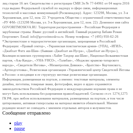
лиц старше 16 лет. Свидетельство о регистрации СМИ Эл № 77-64961 от 04 марта 2016
года выдано Федеральной службой по надзору в сфере связи, информационных
технологий и массовых коммуникаций (Роскомнадзор). Адрес: 123298, Москва, ул. 3-я
Хорошевская, дом 12, пом. 22. Учредитель Общество с ограниченной ответственностью
«РУ ФМ» (123298 Москва, ул. 3-я Хорошевская, дом 12, пом. 22). Доменное имя сайта
GOVORITMOSKVA.RU. Территория распространения – Российская Федерация и
зарубежные страны. Языки: русский и английский. Главный редактор Бабаян Роман
Георгиевич. Email: info@govoritmoskva.ru. Номер телефона: +7 (495) 950-62-26
*Экстремистские и террористические организации, запрещенные в Российской
Федерации: «Правый сектор», «Украинская повстанческая армия» (УПА), «ИГИЛ»,
«Джабхат Фатх аш-Шам» (бывшая «Джабхат ан-Нусра», «Джебхат ан-Нусра»),
Коалиция исламских группировок «Хайят Тахрир аш-Шам», Национал-Большевистская
партия, «Аль-Каида», «УНА-УНСО», «Талибан», «Меджлис крымско-татарского
народа», «Свидетели Иеговы», «Мизантропик Дивижн», «Братство» Корчинского,
«Артподготовка», Религиозная организация «Управленческий центр Свидетелей Иеговы
в России» и входящие в ее структуру местные религиозные организации.
Информация, размещенная на портале, а именно: текстовые материалы, элементы
дизайна, логотипы, товарные знаки, фотографии, видео и аудио охраняются
законодательством Российской Федерации и международными нормами права и не
могут быть использованы без разрешения правообладателей. Согласно ст.ст. 1274,1275
ГК РФ, при любом использовании материалов, размещенных на портале, в том числе
цитировании, активная гиперссылка на материал является обязательной. Мнение
редакции может не совпадать с мнением отдельных авторов и колумнистов.
Сообщение отправлено
play
pause