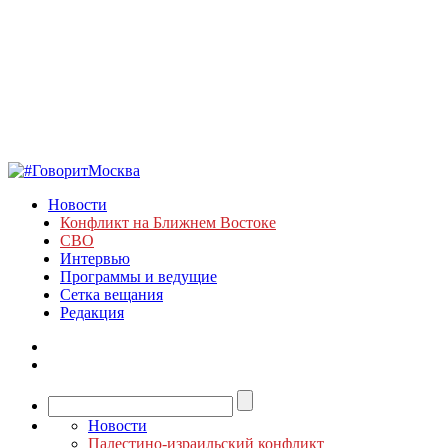
Новости
Конфликт на Ближнем Востоке
СВО
Интервью
Программы и ведущие
Сетка вещания
Редакция
Новости
Палестино-израильский конфликт