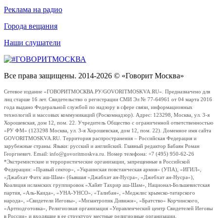
Реклама на радио
Города вещания
Наши слушатели
Все права защищены. 2014-2026 © «Говорит Москва»
Сетевое издание «ГОВОРИТМОСКВА.РУ/GOVORITMOSKVA.RU». Предназначено для
лиц старше 16 лет. Свидетельство о регистрации СМИ Эл № 77-64961 от 04 марта 2016
года выдано Федеральной службой по надзору в сфере связи, информационных
технологий и массовых коммуникаций (Роскомнадзор). Адрес: 123298, Москва, ул. 3-я
Хорошевская, дом 12, пом. 22. Учредитель Общество с ограниченной ответственностью
«РУ ФМ» (123298 Москва, ул. 3-я Хорошевская, дом 12, пом. 22). Доменное имя сайта
GOVORITMOSKVA.RU. Территория распространения – Российская Федерация и
зарубежные страны. Языки: русский и английский. Главный редактор Бабаян Роман
Георгиевич. Email: info@govoritmoskva.ru. Номер телефона: +7 (495) 950-62-26
*Экстремистские и террористические организации, запрещенные в Российской
Федерации: «Правый сектор», «Украинская повстанческая армия» (УПА), «ИГИЛ»,
«Джабхат Фатх аш-Шам» (бывшая «Джабхат ан-Нусра», «Джебхат ан-Нусра»),
Коалиция исламских группировок «Хайят Тахрир аш-Шам», Национал-Большевистская
партия, «Аль-Каида», «УНА-УНСО», «Талибан», «Меджлис крымско-татарского
народа», «Свидетели Иеговы», «Мизантропик Дивижн», «Братство» Корчинского,
«Артподготовка», Религиозная организация «Управленческий центр Свидетелей Иеговы
в России» и входящие в ее структуру местные религиозные организации.