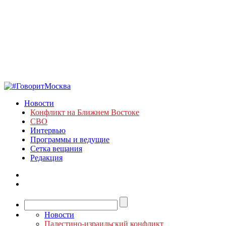
Новости
Конфликт на Ближнем Востоке
СВО
Интервью
Программы и ведущие
Сетка вещания
Редакция
Новости
Палестино-израильский конфликт