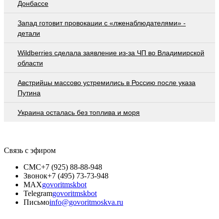
Донбассе
Запад готовит провокации с «лженаблюдателями» -
детали
Wildberries cделала заявление из-за ЧП во Владимирской
области
Австрийцы массово устремились в Россию после указа
Путина
Украина осталась без топлива и моря
Связь с эфиром
СМС
+7 (925) 88-88-948
Звонок
+7 (495) 73-73-948
MAX
govoritmskbot
Telegram
govoritmskbot
Письмо
info@govoritmoskva.ru