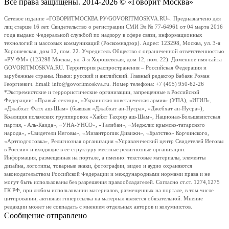
Все права защищены. 2014-2026 © «Говорит Москва»
Сетевое издание «ГОВОРИТМОСКВА.РУ/GOVORITMOSKVA.RU». Предназначено для
лиц старше 16 лет. Свидетельство о регистрации СМИ Эл № 77-64961 от 04 марта 2016
года выдано Федеральной службой по надзору в сфере связи, информационных
технологий и массовых коммуникаций (Роскомнадзор). Адрес: 123298, Москва, ул. 3-я
Хорошевская, дом 12, пом. 22. Учредитель Общество с ограниченной ответственностью
«РУ ФМ» (123298 Москва, ул. 3-я Хорошевская, дом 12, пом. 22). Доменное имя сайта
GOVORITMOSKVA.RU. Территория распространения – Российская Федерация и
зарубежные страны. Языки: русский и английский. Главный редактор Бабаян Роман
Георгиевич. Email: info@govoritmoskva.ru. Номер телефона: +7 (495) 950-62-26
*Экстремистские и террористические организации, запрещенные в Российской
Федерации: «Правый сектор», «Украинская повстанческая армия» (УПА), «ИГИЛ»,
«Джабхат Фатх аш-Шам» (бывшая «Джабхат ан-Нусра», «Джебхат ан-Нусра»),
Коалиция исламских группировок «Хайят Тахрир аш-Шам», Национал-Большевистская
партия, «Аль-Каида», «УНА-УНСО», «Талибан», «Меджлис крымско-татарского
народа», «Свидетели Иеговы», «Мизантропик Дивижн», «Братство» Корчинского,
«Артподготовка», Религиозная организация «Управленческий центр Свидетелей Иеговы
в России» и входящие в ее структуру местные религиозные организации.
Информация, размещенная на портале, а именно: текстовые материалы, элементы
дизайна, логотипы, товарные знаки, фотографии, видео и аудио охраняются
законодательством Российской Федерации и международными нормами права и не
могут быть использованы без разрешения правообладателей. Согласно ст.ст. 1274,1275
ГК РФ, при любом использовании материалов, размещенных на портале, в том числе
цитировании, активная гиперссылка на материал является обязательной. Мнение
редакции может не совпадать с мнением отдельных авторов и колумнистов.
Сообщение отправлено