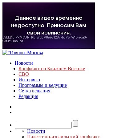
Новости
Конфликт на Ближнем Востоке
СВО
Интервью
Программы и ведущие
Сетка вещания
Редакция
Новости
Палестино-израильский конфликт