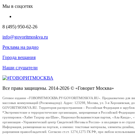
Мы в соцсетях
8 (495) 950-62-26
info@govoritmoskva.ru
Реклама на радио
Города вещания
Наши слушатели
Все права защищены. 2014-2026 © «Говорит Москва»
Сетевое издание «ГОВОРИТМОСКВА.РУ/GOVORITMOSKVA.RU». Предназначено для лиц стар
массовых коммуникаций (Роскомнадзор). Адрес: 123298, Москва, ул. 3-я Хорошевская, д
GOVORITMOSKVA.RU. Территория распространения – Российская Федерация и зарубежные с
*Экстремистские и террористические организации, запрещенные в Российской Федераци
группировок «Хайят Тахрир аш-Шам», Национал-Большевистская партия, «Аль-Каида», 
организация «Управленческий центр Свидетелей Иеговы в России» и входящие в ее струк
Информация, размещенная на портале, а именно: текстовые материалы, элементы дизайна
разрешения правообладателей. Согласно ст.ст. 1274,1275 ГК РФ, при любом использовани