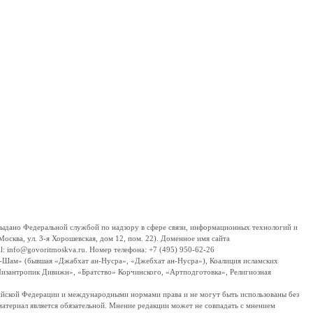
дано Федеральной службой по надзору в сфере связи, информационных технологий и
сква, ул. 3-я Хорошевская, дом 12, пом. 22). Доменное имя сайта
 info@govoritmoskva.ru. Номер телефона: +7 (495) 950-62-26
ш-Шам» (бывшая «Джабхат ан-Нусра», «Джебхат ан-Нусра»), Коалиция исламских
изантропик Дивижн», «Братство» Корчинского, «Артподготовка», Религиозная
ссийской Федерации и международными нормами права и не могут быть использованы без
материал является обязательной. Мнение редакции может не совпадать с мнением