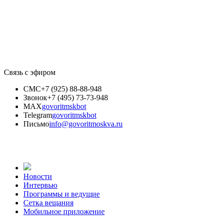
Связь с эфиром
СМС
+7 (925) 88-88-948
Звонок
+7 (495) 73-73-948
MAX
govoritmskbot
Telegram
govoritmskbot
Письмо
info@govoritmoskva.ru
Новости
Интервью
Программы и ведущие
Сетка вещания
Мобильное приложение