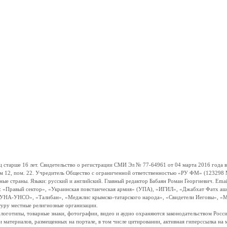
ше 16 лет. Свидетельство о регистрации СМИ Эл № 77-64961 от 04 марта 2016 года вы
ом 12, пом. 22. Учредитель Общество с ограниченной ответственностью «РУ ФМ» (123298 Мо
траны. Языки: русский и английский. Главный редактор Бабаян Роман Георгиевич. Email:
и: «Правый сектор», «Украинская повстанческая армия» (УПА), «ИГИЛ», «Джабхат Фатх а
«УНА-УНСО», «Талибан», «Меджлис крымско-татарского народа», «Свидетели Иеговы», «М
туру местные религиозные организации.
, логотипы, товарные знаки, фотографии, видео и аудио охраняются законодательством Ро
и материалов, размещенных на портале, в том числе цитировании, активная гиперссылка на 