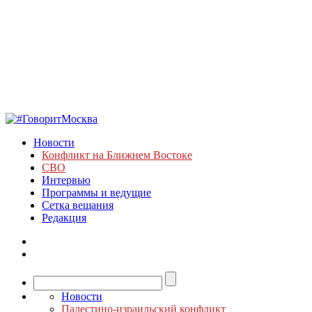
Новости
Конфликт на Ближнем Востоке
СВО
Интервью
Программы и ведущие
Сетка вещания
Редакция
Новости
Палестино-израильский конфликт