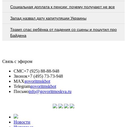
Социальная доплата к пенсии: почему получают не все
Запад назвал дату капитуляции Украины
Трамп спас ребёнка от падения со сцены и пошутил про
Байдена
Связь с эфиром
СМС
+7 (925) 88-88-948
Звонок
+7 (495) 73-73-948
MAX
govoritmskbot
Telegram
govoritmskbot
Письмо
info@govoritmoskva.ru
Новости