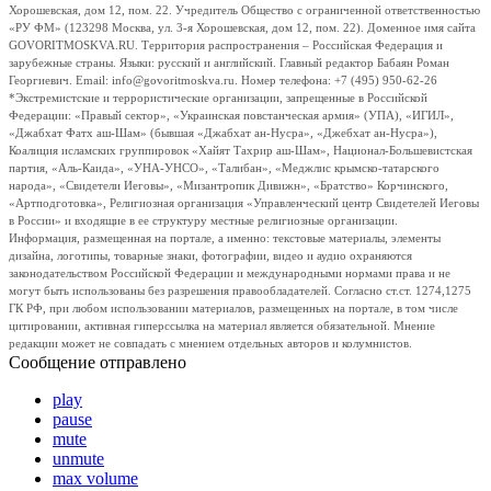
Хорошевская, дом 12, пом. 22. Учредитель Общество с ограниченной ответственностью
«РУ ФМ» (123298 Москва, ул. 3-я Хорошевская, дом 12, пом. 22). Доменное имя сайта
GOVORITMOSKVA.RU. Территория распространения – Российская Федерация и
зарубежные страны. Языки: русский и английский. Главный редактор Бабаян Роман
Георгиевич. Email: info@govoritmoskva.ru. Номер телефона: +7 (495) 950-62-26
*Экстремистские и террористические организации, запрещенные в Российской
Федерации: «Правый сектор», «Украинская повстанческая армия» (УПА), «ИГИЛ»,
«Джабхат Фатх аш-Шам» (бывшая «Джабхат ан-Нусра», «Джебхат ан-Нусра»),
Коалиция исламских группировок «Хайят Тахрир аш-Шам», Национал-Большевистская
партия, «Аль-Каида», «УНА-УНСО», «Талибан», «Меджлис крымско-татарского
народа», «Свидетели Иеговы», «Мизантропик Дивижн», «Братство» Корчинского,
«Артподготовка», Религиозная организация «Управленческий центр Свидетелей Иеговы
в России» и входящие в ее структуру местные религиозные организации.
Информация, размещенная на портале, а именно: текстовые материалы, элементы
дизайна, логотипы, товарные знаки, фотографии, видео и аудио охраняются
законодательством Российской Федерации и международными нормами права и не
могут быть использованы без разрешения правообладателей. Согласно ст.ст. 1274,1275
ГК РФ, при любом использовании материалов, размещенных на портале, в том числе
цитировании, активная гиперссылка на материал является обязательной. Мнение
редакции может не совпадать с мнением отдельных авторов и колумнистов.
Сообщение отправлено
play
pause
mute
unmute
max volume