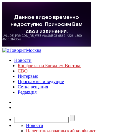
Новости
Конфликт на Ближнем Востоке
СВО
Интервью
Программы и ведущие
Сетка вещания
Редакция
Новости
Палестино-израильский конфликт