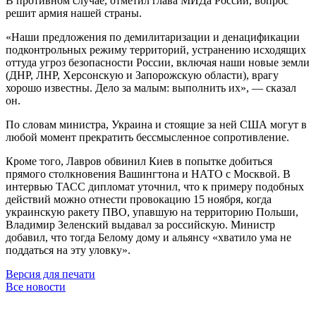
В противном случае, отметил глава МИДа России, вопрос
решит армия нашей страны.
«Наши предложения по демилитаризации и денацификации
подконтрольных режиму территорий, устранению исходящих
оттуда угроз безопасности России, включая наши новые земли
(ДНР, ЛНР, Херсонскую и Запорожскую области), врагу
хорошо известны. Дело за малым: выполнить их», — сказал
он.
По словам министра, Украина и стоящие за ней США могут в
любой момент прекратить бессмысленное сопротивление.
Кроме того, Лавров обвинил Киев в попытке добиться
прямого столкновения Вашингтона и НАТО с Москвой. В
интервью ТАСС дипломат уточнил, что к примеру подобных
действий можно отнести провокацию 15 ноября, когда
украинскую ракету ПВО, упавшую на территорию Польши,
Владимир Зеленский выдавал за российскую. Министр
добавил, что тогда Белому дому и альянсу «хватило ума не
поддаться на эту уловку».
Версия для печати
Все новости