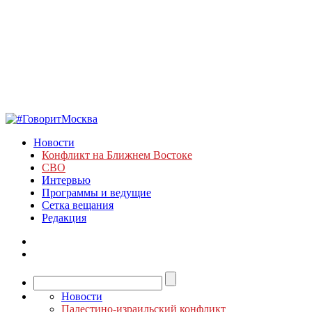
Новости
Конфликт на Ближнем Востоке
СВО
Интервью
Программы и ведущие
Сетка вещания
Редакция
Новости
Палестино-израильский конфликт