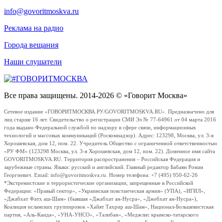
info@govoritmoskva.ru
Реклама на радио
Города вещания
Наши слушатели
Все права защищены. 2014-2026 © «Говорит Москва»
Сетевое издание «ГОВОРИТМОСКВА.РУ/GOVORITMOSKVA.RU». Предназначено для
лиц старше 16 лет. Свидетельство о регистрации СМИ Эл № 77-64961 от 04 марта 2016
года выдано Федеральной службой по надзору в сфере связи, информационных
технологий и массовых коммуникаций (Роскомнадзор). Адрес: 123298, Москва, ул. 3-я
Хорошевская, дом 12, пом. 22. Учредитель Общество с ограниченной ответственностью
«РУ ФМ» (123298 Москва, ул. 3-я Хорошевская, дом 12, пом. 22). Доменное имя сайта
GOVORITMOSKVA.RU. Территория распространения – Российская Федерация и
зарубежные страны. Языки: русский и английский. Главный редактор Бабаян Роман
Георгиевич. Email: info@govoritmoskva.ru. Номер телефона: +7 (495) 950-62-26
*Экстремистские и террористические организации, запрещенные в Российской
Федерации: «Правый сектор», «Украинская повстанческая армия» (УПА), «ИГИЛ»,
«Джабхат Фатх аш-Шам» (бывшая «Джабхат ан-Нусра», «Джебхат ан-Нусра»),
Коалиция исламских группировок «Хайят Тахрир аш-Шам», Национал-Большевистская
партия, «Аль-Каида», «УНА-УНСО», «Талибан», «Меджлис крымско-татарского