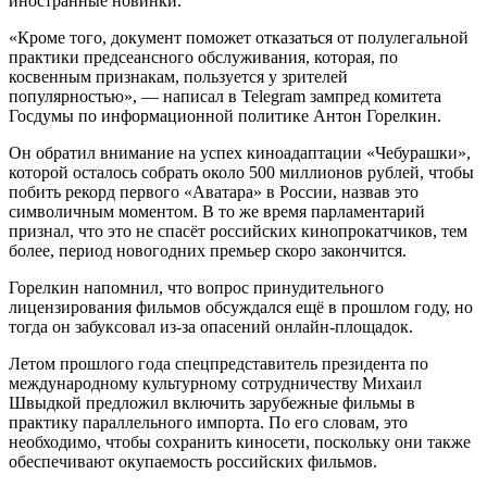
иностранные новинки.
«Кроме того, документ поможет отказаться от полулегальной
практики предсеансного обслуживания, которая, по
косвенным признакам, пользуется у зрителей
популярностью», — написал в Telegram зампред комитета
Госдумы по информационной политике Антон Горелкин.
Он обратил внимание на успех киноадаптации «Чебурашки»,
которой осталось собрать около 500 миллионов рублей, чтобы
побить рекорд первого «Аватара» в России, назвав это
символичным моментом. В то же время парламентарий
признал, что это не спасёт российских кинопрокатчиков, тем
более, период новогодних премьер скоро закончится.
Горелкин напомнил, что вопрос принудительного
лицензирования фильмов обсуждался ещё в прошлом году, но
тогда он забуксовал из-за опасений онлайн-площадок.
Летом прошлого года спецпредставитель президента по
международному культурному сотрудничеству Михаил
Швыдкой предложил включить зарубежные фильмы в
практику параллельного импорта. По его словам, это
необходимо, чтобы сохранить киносети, поскольку они также
обеспечивают окупаемость российских фильмов.