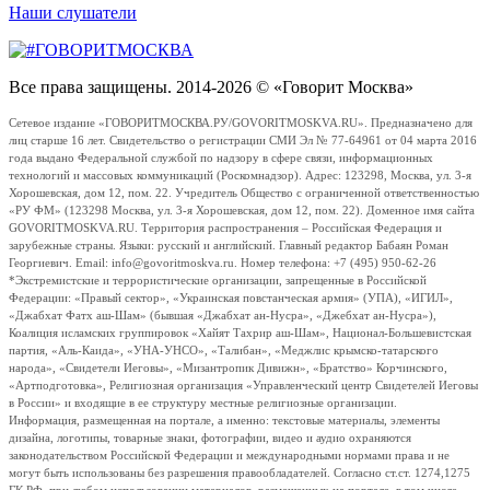
Наши слушатели
Все права защищены. 2014-2026 © «Говорит Москва»
Сетевое издание «ГОВОРИТМОСКВА.РУ/GOVORITMOSKVA.RU». Предназначено для
лиц старше 16 лет. Свидетельство о регистрации СМИ Эл № 77-64961 от 04 марта 2016
года выдано Федеральной службой по надзору в сфере связи, информационных
технологий и массовых коммуникаций (Роскомнадзор). Адрес: 123298, Москва, ул. 3-я
Хорошевская, дом 12, пом. 22. Учредитель Общество с ограниченной ответственностью
«РУ ФМ» (123298 Москва, ул. 3-я Хорошевская, дом 12, пом. 22). Доменное имя сайта
GOVORITMOSKVA.RU. Территория распространения – Российская Федерация и
зарубежные страны. Языки: русский и английский. Главный редактор Бабаян Роман
Георгиевич. Email: info@govoritmoskva.ru. Номер телефона: +7 (495) 950-62-26
*Экстремистские и террористические организации, запрещенные в Российской
Федерации: «Правый сектор», «Украинская повстанческая армия» (УПА), «ИГИЛ»,
«Джабхат Фатх аш-Шам» (бывшая «Джабхат ан-Нусра», «Джебхат ан-Нусра»),
Коалиция исламских группировок «Хайят Тахрир аш-Шам», Национал-Большевистская
партия, «Аль-Каида», «УНА-УНСО», «Талибан», «Меджлис крымско-татарского
народа», «Свидетели Иеговы», «Мизантропик Дивижн», «Братство» Корчинского,
«Артподготовка», Религиозная организация «Управленческий центр Свидетелей Иеговы
в России» и входящие в ее структуру местные религиозные организации.
Информация, размещенная на портале, а именно: текстовые материалы, элементы
дизайна, логотипы, товарные знаки, фотографии, видео и аудио охраняются
законодательством Российской Федерации и международными нормами права и не
могут быть использованы без разрешения правообладателей. Согласно ст.ст. 1274,1275