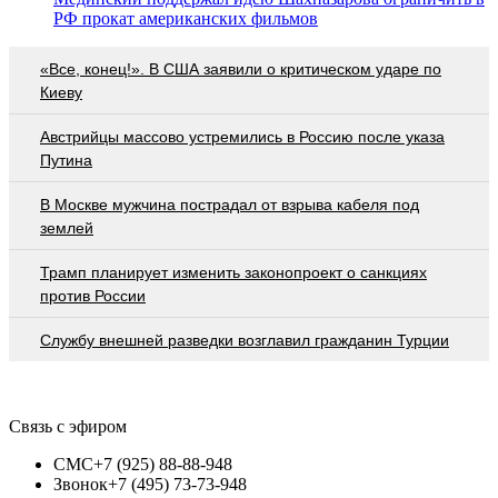
РФ прокат американских фильмов
«Все, конец!». В США заявили о критическом ударе по
Киеву
Австрийцы массово устремились в Россию после указа
Путина
В Москве мужчина пострадал от взрыва кабеля под
землей
Трамп планирует изменить законопроект о санкциях
против России
Службу внешней разведки возглавил гражданин Турции
Связь с эфиром
СМС
+7 (925) 88-88-948
Звонок
+7 (495) 73-73-948