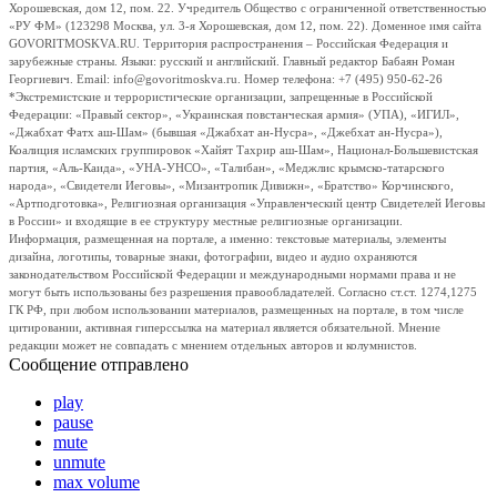
Хорошевская, дом 12, пом. 22. Учредитель Общество с ограниченной ответственностью
«РУ ФМ» (123298 Москва, ул. 3-я Хорошевская, дом 12, пом. 22). Доменное имя сайта
GOVORITMOSKVA.RU. Территория распространения – Российская Федерация и
зарубежные страны. Языки: русский и английский. Главный редактор Бабаян Роман
Георгиевич. Email: info@govoritmoskva.ru. Номер телефона: +7 (495) 950-62-26
*Экстремистские и террористические организации, запрещенные в Российской
Федерации: «Правый сектор», «Украинская повстанческая армия» (УПА), «ИГИЛ»,
«Джабхат Фатх аш-Шам» (бывшая «Джабхат ан-Нусра», «Джебхат ан-Нусра»),
Коалиция исламских группировок «Хайят Тахрир аш-Шам», Национал-Большевистская
партия, «Аль-Каида», «УНА-УНСО», «Талибан», «Меджлис крымско-татарского
народа», «Свидетели Иеговы», «Мизантропик Дивижн», «Братство» Корчинского,
«Артподготовка», Религиозная организация «Управленческий центр Свидетелей Иеговы
в России» и входящие в ее структуру местные религиозные организации.
Информация, размещенная на портале, а именно: текстовые материалы, элементы
дизайна, логотипы, товарные знаки, фотографии, видео и аудио охраняются
законодательством Российской Федерации и международными нормами права и не
могут быть использованы без разрешения правообладателей. Согласно ст.ст. 1274,1275
ГК РФ, при любом использовании материалов, размещенных на портале, в том числе
цитировании, активная гиперссылка на материал является обязательной. Мнение
редакции может не совпадать с мнением отдельных авторов и колумнистов.
Сообщение отправлено
play
pause
mute
unmute
max volume