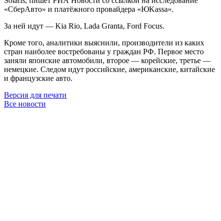
Solaris, пишет РИА Новости со ссылкой на исследование
«СберАвто» и платёжного провайдера «ЮKassa».
За ней идут — Kia Rio, Lada Granta, Ford Focus.
Кроме того, аналитики выяснили, производители из каких
стран наиболее востребованы у граждан РФ. Первое место
заняли японские автомобили, второе — корейские, третье —
немецкие. Следом идут российские, американские, китайские
и французские авто.
Версия для печати
Все новости