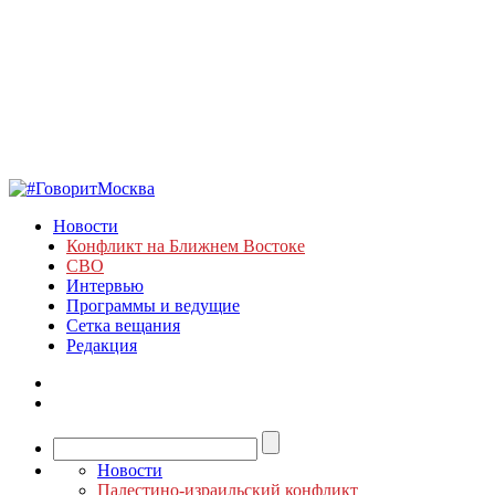
Новости
Конфликт на Ближнем Востоке
СВО
Интервью
Программы и ведущие
Сетка вещания
Редакция
Новости
Палестино-израильский конфликт