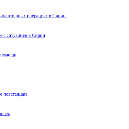
уманитарных операциях в Сирии
е с ситуацией в Сирии
й помощи
к
м повстанцам
ловек