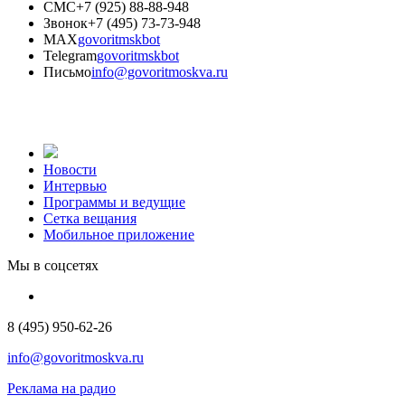
СМС
+7 (925) 88-88-948
Звонок
+7 (495) 73-73-948
MAX
govoritmskbot
Telegram
govoritmskbot
Письмо
info@govoritmoskva.ru
Новости
Интервью
Программы и ведущие
Сетка вещания
Мобильное приложение
Мы в соцсетях
8 (495) 950-62-26
info@govoritmoskva.ru
Реклама на радио