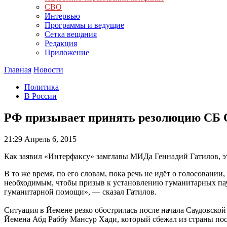
СВО
Интервью
Программы и ведущие
Сетка вещания
Редакция
Приложение
Главная
Новости
Политика
В России
РФ призывает принять резолюцию СБ 
21:29
Апрель 6, 2015
Как заявил «Интерфаксу» замглавы МИДа Геннадий Гатилов, это
В то же время, по его словам, пока речь не идёт о голосован
необходимым, чтобы призыв к установлению гуманитарных пауз 
гуманитарной помощи», — сказал Гатилов.
Ситуация в Йемене резко обострилась после начала Саудовско
Йемена Абд Раббу Мансур Хади, который сбежал из страны пос