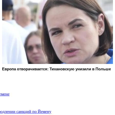
Европа отворачивается: Тихановскую унизили в Польше
емене
родлении санкций по Йемену