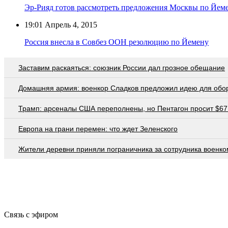
Эр-Рияд готов рассмотреть предложения Москвы по Йем
19:01
Апрель 4, 2015
Россия внесла в Совбез ООН резолюцию по Йемену
Заставим раскаяться: союзник России дал грозное обещание
Домашняя армия: военкор Сладков предложил идею для обо
Трамп: арсеналы США переполнены, но Пентагон просит $67
Европа на грани перемен: что ждет Зеленского
Жители деревни приняли пограничника за сотрудника военко
Связь с эфиром