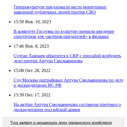
Генпрокуратуре предложили вести мониторинг
заявлений публичных людей против СВО
15:59
Янв. 10, 2023
В комитете Госдумы по культуре оценили введение
спецтитров для «актёров-предателей» в фильмах
17:46
Янв. 8, 2023
Султан Хамзаев обратится в СКР с просьбой возбудить
дело против Артура Смольянинова
15:08
Окт. 28, 2022
Суд Москвы оштрафовал Артура Смольянинова по делу
о дискредитации ВС РФ
15:39
Окт. 17, 2022
На актёра Артура Смольянинова составили протокол о
дискредитации российской армии
Туск заявил о решающих днях украинского конфликта