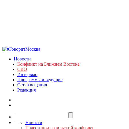
Новости
Конфликт на Ближнем Востоке
СВО
Интервью
Программы и ведущие
Сетка вещания
Редакция
Новости
Палестино-израильский конфликт