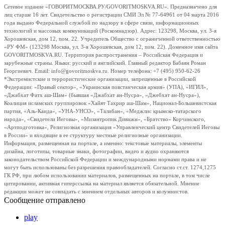
Сетевое издание «ГОВОРИТМОСКВА.РУ/GOVORITMOSKVA.RU». Предназначено для
лиц старше 16 лет. Свидетельство о регистрации СМИ Эл № 77-64961 от 04 марта 2016
года выдано Федеральной службой по надзору в сфере связи, информационных
технологий и массовых коммуникаций (Роскомнадзор). Адрес: 123298, Москва, ул. 3-я
Хорошевская, дом 12, пом. 22. Учредитель Общество с ограниченной ответственностью
«РУ ФМ» (123298 Москва, ул. 3-я Хорошевская, дом 12, пом. 22). Доменное имя сайта
GOVORITMOSKVA.RU. Территория распространения – Российская Федерация и
зарубежные страны. Языки: русский и английский. Главный редактор Бабаян Роман
Георгиевич. Email: info@govoritmoskva.ru. Номер телефона: +7 (495) 950-62-26
*Экстремистские и террористические организации, запрещенные в Российской
Федерации: «Правый сектор», «Украинская повстанческая армия» (УПА), «ИГИЛ»,
«Джабхат Фатх аш-Шам» (бывшая «Джабхат ан-Нусра», «Джебхат ан-Нусра»),
Коалиция исламских группировок «Хайят Тахрир аш-Шам», Национал-Большевистская
партия, «Аль-Каида», «УНА-УНСО», «Талибан», «Меджлис крымско-татарского
народа», «Свидетели Иеговы», «Мизантропик Дивижн», «Братство» Корчинского,
«Артподготовка», Религиозная организация «Управленческий центр Свидетелей Иеговы
в России» и входящие в ее структуру местные религиозные организации.
Информация, размещенная на портале, а именно: текстовые материалы, элементы
дизайна, логотипы, товарные знаки, фотографии, видео и аудио охраняются
законодательством Российской Федерации и международными нормами права и не
могут быть использованы без разрешения правообладателей. Согласно ст.ст. 1274,1275
ГК РФ, при любом использовании материалов, размещенных на портале, в том числе
цитировании, активная гиперссылка на материал является обязательной. Мнение
редакции может не совпадать с мнением отдельных авторов и колумнистов.
Сообщение отправлено
play