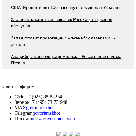
США: Иран готовит 100-тысячную армию для Украины
Заставим раскаяться: союзник России дал грозное
обещание
Запад готовит провокации с «лженаблюдателями» -
детали
Австрийцы массово устремились в Россию после указа
Путина
Связь с эфиром
СМС
+7 (925) 88-88-948
Звонок
+7 (495) 73-73-948
MAX
govoritmskbot
Telegram
govoritmskbot
Письмо
info@govoritmoskva.ru