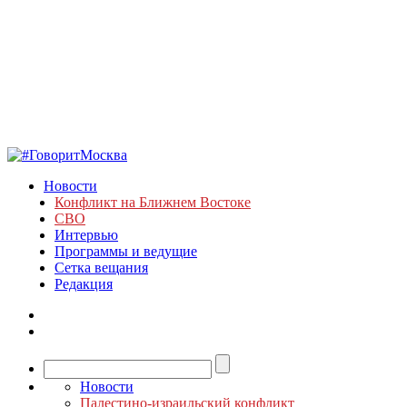
Новости
Конфликт на Ближнем Востоке
СВО
Интервью
Программы и ведущие
Сетка вещания
Редакция
Новости
Палестино-израильский конфликт