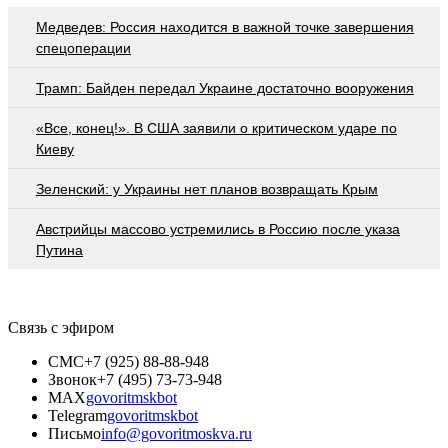
Медведев: Россия находится в важной точке завершения
спецоперации
Трамп: Байден передал Украине достаточно вооружения
«Все, конец!». В США заявили о критическом ударе по
Киеву
Зеленский: у Украины нет планов возвращать Крым
Австрийцы массово устремились в Россию после указа
Путина
Связь с эфиром
СМС
+7 (925) 88-88-948
Звонок
+7 (495) 73-73-948
MAX
govoritmskbot
Telegram
govoritmskbot
Письмо
info@govoritmoskva.ru