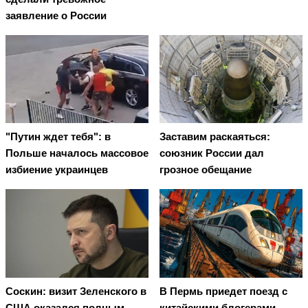
заявление о России
"Путин ждет тебя": в
Заставим раскаяться:
Польше началось массовое
союзник России дал
избиение украинцев
грозное обещание
Соскин: визит Зеленского в
В Пермь приедет поезд с
США оказался полным
китайскими блогерами