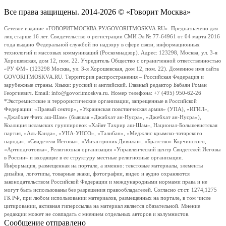
Все права защищены. 2014-2026 © «Говорит Москва»
Сетевое издание «ГОВОРИТМОСКВА.РУ/GOVORITMOSKVA.RU». Предназначено для
лиц старше 16 лет. Свидетельство о регистрации СМИ Эл № 77-64961 от 04 марта 2016
года выдано Федеральной службой по надзору в сфере связи, информационных
технологий и массовых коммуникаций (Роскомнадзор). Адрес: 123298, Москва, ул. 3-я
Хорошевская, дом 12, пом. 22. Учредитель Общество с ограниченной ответственностью
«РУ ФМ» (123298 Москва, ул. 3-я Хорошевская, дом 12, пом. 22). Доменное имя сайта
GOVORITMOSKVA.RU. Территория распространения – Российская Федерация и
зарубежные страны. Языки: русский и английский. Главный редактор Бабаян Роман
Георгиевич. Email: info@govoritmoskva.ru. Номер телефона: +7 (495) 950-62-26
*Экстремистские и террористические организации, запрещенные в Российской
Федерации: «Правый сектор», «Украинская повстанческая армия» (УПА), «ИГИЛ»,
«Джабхат Фатх аш-Шам» (бывшая «Джабхат ан-Нусра», «Джебхат ан-Нусра»),
Коалиция исламских группировок «Хайят Тахрир аш-Шам», Национал-Большевистская
партия, «Аль-Каида», «УНА-УНСО», «Талибан», «Меджлис крымско-татарского
народа», «Свидетели Иеговы», «Мизантропик Дивижн», «Братство» Корчинского,
«Артподготовка», Религиозная организация «Управленческий центр Свидетелей Иеговы
в России» и входящие в ее структуру местные религиозные организации.
Информация, размещенная на портале, а именно: текстовые материалы, элементы
дизайна, логотипы, товарные знаки, фотографии, видео и аудио охраняются
законодательством Российской Федерации и международными нормами права и не
могут быть использованы без разрешения правообладателей. Согласно ст.ст. 1274,1275
ГК РФ, при любом использовании материалов, размещенных на портале, в том числе
цитировании, активная гиперссылка на материал является обязательной. Мнение
редакции может не совпадать с мнением отдельных авторов и колумнистов.
Сообщение отправлено