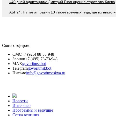
«40 дней адаптации»: Дмитрий Гнап оценил стратегию Киева
АБН24: Путин отправил 13 тысяч военных туда, где их никто 
Связь с эфиром
СМС
+7 (925) 88-88-948
Звонок
+7 (495) 73-73-948
MAX
govoritmskbot
Telegram
govoritmskbot
Письмо
info@govoritmoskva.ru
Новости
Интервью
Программы и ведущие
Сетка вещания