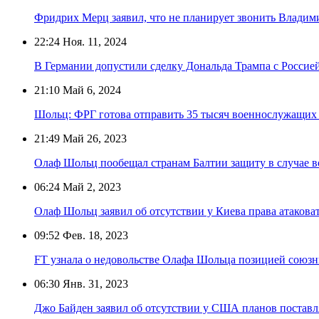
Фридрих Мерц заявил, что не планирует звонить Влади
22:24
Ноя. 11, 2024
В Германии допустили сделку Дональда Трампа с Россие
21:10
Май 6, 2024
Шольц: ФРГ готова отправить 35 тысяч военнослужащих
21:49
Май 26, 2023
Олаф Шольц пообещал странам Балтии защиту в случае в
06:24
Май 2, 2023
Олаф Шольц заявил об отсутствии у Киева права атакова
09:52
Фев. 18, 2023
FT узнала о недовольстве Олафа Шольца позицией союзн
06:30
Янв. 31, 2023
Джо Байден заявил об отсутствии у США планов поставл