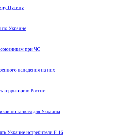
миру Путину
й по Украине
 союзникам при ЧС
оенного нападения на них
ть территорию России
иков по танкам для Украины
ять Украине истребители F-16