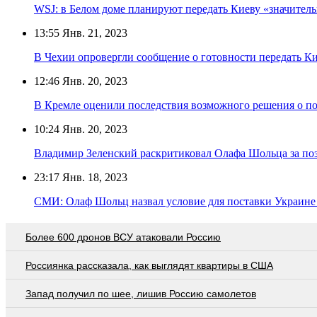
WSJ: в Белом доме планируют передать Киеву «значител
13:55
Янв. 21, 2023
В Чехии опровергли сообщение о готовности передать Ки
12:46
Янв. 20, 2023
В Кремле оценили последствия возможного решения о по
10:24
Янв. 20, 2023
Владимир Зеленский раскритиковал Олафа Шольца за по
23:17
Янв. 18, 2023
СМИ: Олаф Шольц назвал условие для поставки Украине 
Более 600 дронов ВСУ атаковали Россию
Россиянка рассказала, как выглядят квартиры в США
Запад получил по шее, лишив Россию самолетов