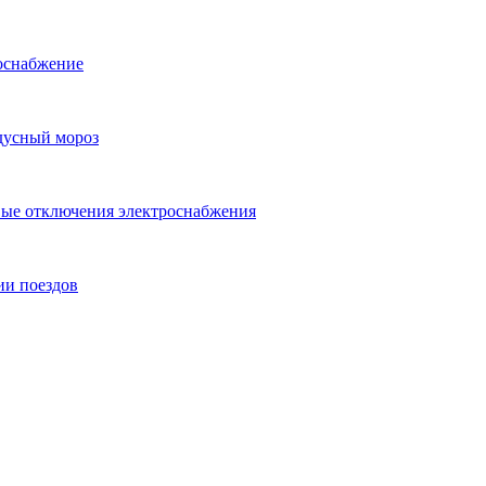
оснабжение
адусный мороз
вые отключения электроснабжения
ии поездов