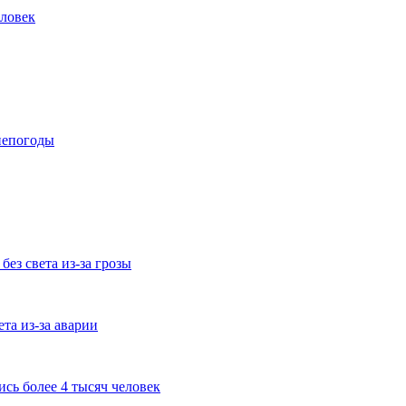
еловек
 непогоды
ез света из-за грозы
ета из-за аварии
ись более 4 тысяч человек