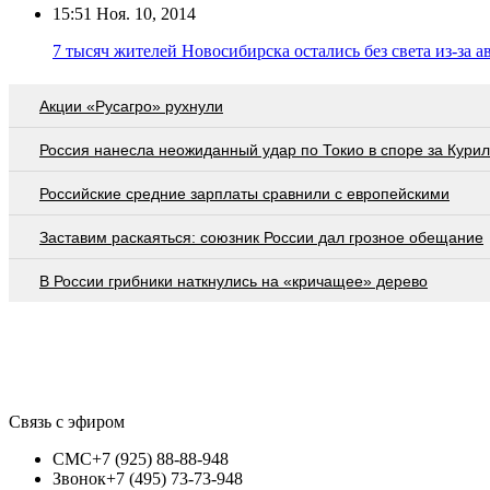
15:51
Ноя. 10, 2014
7 тысяч жителей Новосибирска остались без света из-за 
Акции «Русагро» рухнули
Россия нанесла неожиданный удар по Токио в споре за Кури
Российские средние зарплаты сравнили с европейскими
Заставим раскаяться: союзник России дал грозное обещание
В России грибники наткнулись на «кричащее» дерево
Связь с эфиром
СМС
+7 (925) 88-88-948
Звонок
+7 (495) 73-73-948