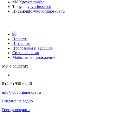
MAX
govoritmskbot
Telegram
govoritmskbot
Письмо
info@govoritmoskva.ru
Новости
Интервью
Программы и ведущие
Сетка вещания
Мобильное приложение
Мы в соцсетях
8 (495) 950-62-26
info@govoritmoskva.ru
Реклама на радио
Города вещания