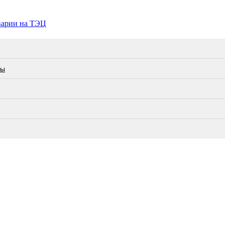
аварии на ТЭЦ
лы