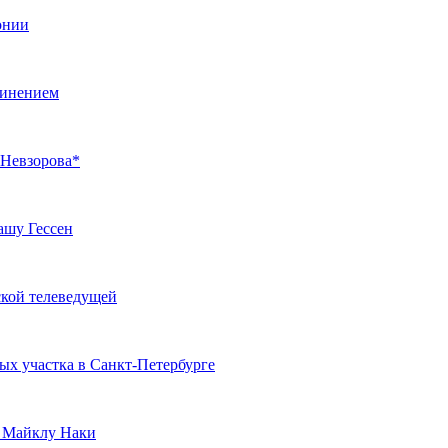
онии
динением
 Невзорова*
ашу Гессен
кой телеведущей
ных участка в Санкт-Петербурге
и Майклу Наки