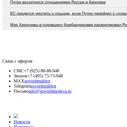
Путин восхитился отношениями России и Киргизии
EC придется умолять о пощаде, если Путин перейдет к «план
Мэр Хиросимы в годовщину бомбардировки раскритиковал Р
Связь с эфиром
СМС
+7 (925) 88-88-948
Звонок
+7 (495) 73-73-948
MAX
govoritmskbot
Telegram
govoritmskbot
Письмо
info@govoritmoskva.ru
Новости
Интервью