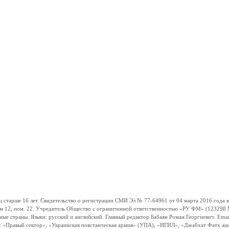
ше 16 лет. Свидетельство о регистрации СМИ Эл № 77-64961 от 04 марта 2016 года вы
ом 12, пом. 22. Учредитель Общество с ограниченной ответственностью «РУ ФМ» (123298 Мо
траны. Языки: русский и английский. Главный редактор Бабаян Роман Георгиевич. Email:
и: «Правый сектор», «Украинская повстанческая армия» (УПА), «ИГИЛ», «Джабхат Фатх а