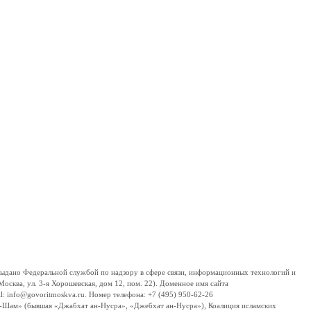
дано Федеральной службой по надзору в сфере связи, информационных технологий и
сква, ул. 3-я Хорошевская, дом 12, пом. 22). Доменное имя сайта
 info@govoritmoskva.ru. Номер телефона: +7 (495) 950-62-26
ш-Шам» (бывшая «Джабхат ан-Нусра», «Джебхат ан-Нусра»), Коалиция исламских