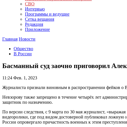
СВО
Интервью
Программы и ведущие
Сетка вещания
Редакция
Приложение
Главная
Новости
Общество
В России
Басманный суд заочно приговорил Алек
11:24
Фев. 1, 2023
Журналиста признали виновным в распространении фейков о 
Невзорову также запрещено в течение четырёх лет администри
защитник по назначению.
По версии следствия, с 9 марта по 30 мая журналист, «выраж
видеоролики, где под видом достоверной публиковал ложную 
России опровергало причастность военных к этим преступлени