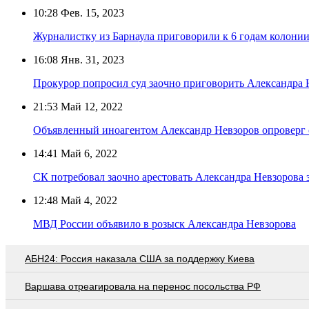
10:28
Фев. 15, 2023
Журналистку из Барнаула приговорили к 6 годам колонии
16:08
Янв. 31, 2023
Прокурор попросил суд заочно приговорить Александра 
21:53
Май 12, 2022
Объявленный иноагентом Александр Невзоров опроверг 
14:41
Май 6, 2022
СК потребовал заочно арестовать Александра Невзорова 
12:48
Май 4, 2022
МВД России объявило в розыск Александра Невзорова
АБН24: Россия наказала США за поддержку Киева
Варшава отреагировала на перенос посольства РФ