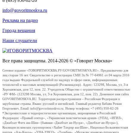
8 (495) 950-62-26
info@govoritmoskva.ru
Реклама на радио
Города вещания
Наши слушатели
Все права защищены. 2014-2026 © «Говорит Москва»
Сетевое издание «ГОВОРИТМОСКВА.РУ/GOVORITMOSKVA.RU». Предназначено для
лиц старше 16 лет. Свидетельство о регистрации СМИ Эл № 77-64961 от 04 марта 2016
года выдано Федеральной службой по надзору в сфере связи, информационных
технологий и массовых коммуникаций (Роскомнадзор). Адрес: 123298, Москва, ул. 3-я
Хорошевская, дом 12, пом. 22. Учредитель Общество с ограниченной ответственностью
«РУ ФМ» (123298 Москва, ул. 3-я Хорошевская, дом 12, пом. 22). Доменное имя сайта
GOVORITMOSKVA.RU. Территория распространения – Российская Федерация и
зарубежные страны. Языки: русский и английский. Главный редактор Бабаян Роман
Георгиевич. Email: info@govoritmoskva.ru. Номер телефона: +7 (495) 950-62-26
*Экстремистские и террористические организации, запрещенные в Российской
Федерации: «Правый сектор», «Украинская повстанческая армия» (УПА), «ИГИЛ»,
«Джабхат Фатх аш-Шам» (бывшая «Джабхат ан-Нусра», «Джебхат ан-Нусра»),
Коалиция исламских группировок «Хайят Тахрир аш-Шам», Национал-Большевистская
партия, «Аль-Каида», «УНА-УНСО», «Талибан», «Меджлис крымско-татарского