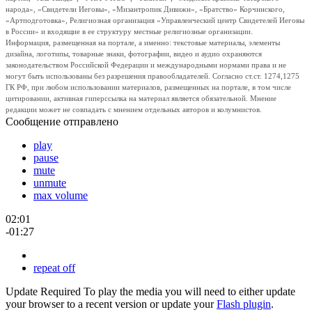
народа», «Свидетели Иеговы», «Мизантропик Дивижн», «Братство» Корчинского,
«Артподготовка», Религиозная организация «Управленческий центр Свидетелей Иеговы
в России» и входящие в ее структуру местные религиозные организации.
Информация, размещенная на портале, а именно: текстовые материалы, элементы
дизайна, логотипы, товарные знаки, фотографии, видео и аудио охраняются
законодательством Российской Федерации и международными нормами права и не
могут быть использованы без разрешения правообладателей. Согласно ст.ст. 1274,1275
ГК РФ, при любом использовании материалов, размещенных на портале, в том числе
цитировании, активная гиперссылка на материал является обязательной. Мнение
редакции может не совпадать с мнением отдельных авторов и колумнистов.
Сообщение отправлено
play
pause
mute
unmute
max volume
02:01
-01:27
repeat off
Update Required
To play the media you will need to either update
your browser to a recent version or update your
Flash plugin
.