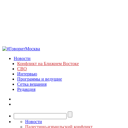
Новости
Конфликт на Ближнем Востоке
СВО
Интервью
Программы и ведущие
Сетка вещания
Редакция
Новости
Палестино-израильский конфликт