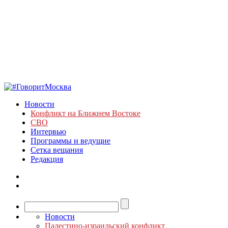
Новости
Конфликт на Ближнем Востоке
СВО
Интервью
Программы и ведущие
Сетка вещания
Редакция
Новости
Палестино-израильский конфликт