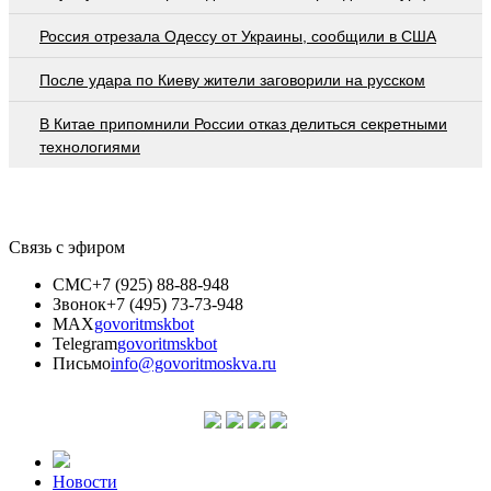
Россия отрезала Одессу от Украины, сообщили в США
После удара по Киеву жители заговорили на русском
В Китае припомнили России отказ делиться секретными
технологиями
Связь с эфиром
СМС
+7 (925) 88-88-948
Звонок
+7 (495) 73-73-948
MAX
govoritmskbot
Telegram
govoritmskbot
Письмо
info@govoritmoskva.ru
Новости