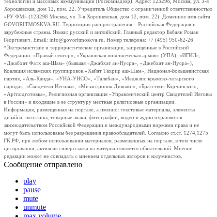
технологий и массовых коммуникаций (Роскомнадзор). Адрес: 123298, Москва, ул. 3-я
Хорошевская, дом 12, пом. 22. Учредитель Общество с ограниченной ответственностью
«РУ ФМ» (123298 Москва, ул. 3-я Хорошевская, дом 12, пом. 22). Доменное имя сайта
GOVORITMOSKVA.RU. Территория распространения – Российская Федерация и
зарубежные страны. Языки: русский и английский. Главный редактор Бабаян Роман
Георгиевич. Email: info@govoritmoskva.ru. Номер телефона: +7 (495) 950-62-26
*Экстремистские и террористические организации, запрещенные в Российской
Федерации: «Правый сектор», «Украинская повстанческая армия» (УПА), «ИГИЛ»,
«Джабхат Фатх аш-Шам» (бывшая «Джабхат ан-Нусра», «Джебхат ан-Нусра»),
Коалиция исламских группировок «Хайят Тахрир аш-Шам», Национал-Большевистская
партия, «Аль-Каида», «УНА-УНСО», «Талибан», «Меджлис крымско-татарского
народа», «Свидетели Иеговы», «Мизантропик Дивижн», «Братство» Корчинского,
«Артподготовка», Религиозная организация «Управленческий центр Свидетелей Иеговы
в России» и входящие в ее структуру местные религиозные организации.
Информация, размещенная на портале, а именно: текстовые материалы, элементы
дизайна, логотипы, товарные знаки, фотографии, видео и аудио охраняются
законодательством Российской Федерации и международными нормами права и не
могут быть использованы без разрешения правообладателей. Согласно ст.ст. 1274,1275
ГК РФ, при любом использовании материалов, размещенных на портале, в том числе
цитировании, активная гиперссылка на материал является обязательной. Мнение
редакции может не совпадать с мнением отдельных авторов и колумнистов.
Сообщение отправлено
play
pause
mute
unmute
max volume