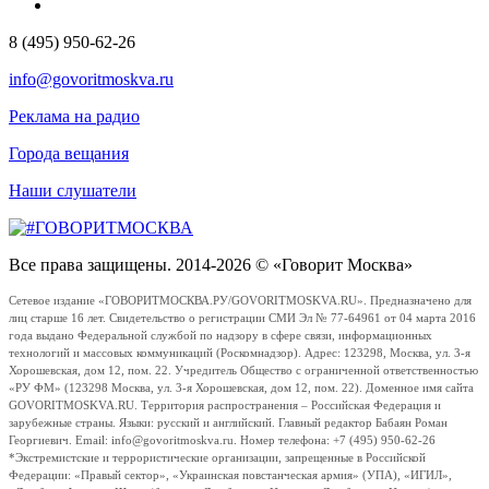
8 (495) 950-62-26
info@govoritmoskva.ru
Реклама на радио
Города вещания
Наши слушатели
Все права защищены. 2014-2026 © «Говорит Москва»
Сетевое издание «ГОВОРИТМОСКВА.РУ/GOVORITMOSKVA.RU». Предназначено для
лиц старше 16 лет. Свидетельство о регистрации СМИ Эл № 77-64961 от 04 марта 2016
года выдано Федеральной службой по надзору в сфере связи, информационных
технологий и массовых коммуникаций (Роскомнадзор). Адрес: 123298, Москва, ул. 3-я
Хорошевская, дом 12, пом. 22. Учредитель Общество с ограниченной ответственностью
«РУ ФМ» (123298 Москва, ул. 3-я Хорошевская, дом 12, пом. 22). Доменное имя сайта
GOVORITMOSKVA.RU. Территория распространения – Российская Федерация и
зарубежные страны. Языки: русский и английский. Главный редактор Бабаян Роман
Георгиевич. Email: info@govoritmoskva.ru. Номер телефона: +7 (495) 950-62-26
*Экстремистские и террористические организации, запрещенные в Российской
Федерации: «Правый сектор», «Украинская повстанческая армия» (УПА), «ИГИЛ»,