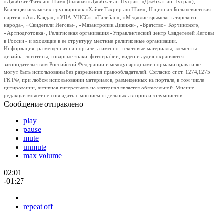
«Джабхат Фатх аш-Шам» (бывшая «Джабхат ан-Нусра», «Джебхат ан-Нусра»),
Коалиция исламских группировок «Хайят Тахрир аш-Шам», Национал-Большевистская
партия, «Аль-Каида», «УНА-УНСО», «Талибан», «Меджлис крымско-татарского
народа», «Свидетели Иеговы», «Мизантропик Дивижн», «Братство» Корчинского,
«Артподготовка», Религиозная организация «Управленческий центр Свидетелей Иеговы
в России» и входящие в ее структуру местные религиозные организации.
Информация, размещенная на портале, а именно: текстовые материалы, элементы
дизайна, логотипы, товарные знаки, фотографии, видео и аудио охраняются
законодательством Российской Федерации и международными нормами права и не
могут быть использованы без разрешения правообладателей. Согласно ст.ст. 1274,1275
ГК РФ, при любом использовании материалов, размещенных на портале, в том числе
цитировании, активная гиперссылка на материал является обязательной. Мнение
редакции может не совпадать с мнением отдельных авторов и колумнистов.
Сообщение отправлено
play
pause
mute
unmute
max volume
02:01
-01:27
repeat off