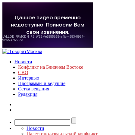
Новости
Конфликт на Ближнем Востоке
СВО
Интервью
Программы и ведущие
Сетка вещания
Редакция
Новости
Палестино-израильский конфликт