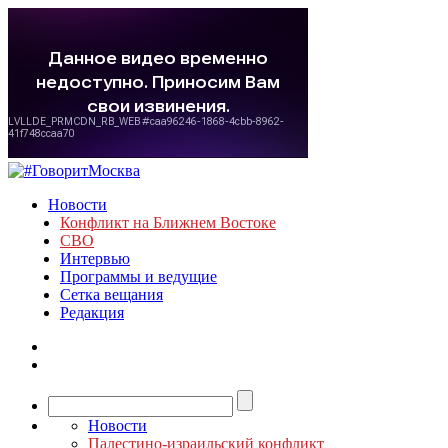
Новости
Конфликт на Ближнем Востоке
СВО
Интервью
Программы и ведущие
Сетка вещания
Редакция
Новости
Палестино-израильский конфликт