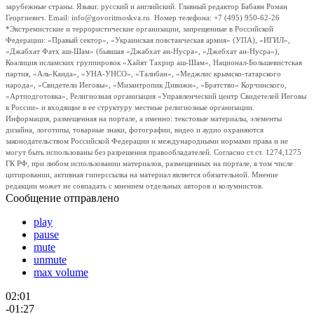
зарубежные страны. Языки: русский и английский. Главный редактор Бабаян Роман
Георгиевич. Email: info@govoritmoskva.ru. Номер телефона: +7 (495) 950-62-26
*Экстремистские и террористические организации, запрещенные в Российской
Федерации: «Правый сектор», «Украинская повстанческая армия» (УПА), «ИГИЛ»,
«Джабхат Фатх аш-Шам» (бывшая «Джабхат ан-Нусра», «Джебхат ан-Нусра»),
Коалиция исламских группировок «Хайят Тахрир аш-Шам», Национал-Большевистская
партия, «Аль-Каида», «УНА-УНСО», «Талибан», «Меджлис крымско-татарского
народа», «Свидетели Иеговы», «Мизантропик Дивижн», «Братство» Корчинского,
«Артподготовка», Религиозная организация «Управленческий центр Свидетелей Иеговы
в России» и входящие в ее структуру местные религиозные организации.
Информация, размещенная на портале, а именно: текстовые материалы, элементы
дизайна, логотипы, товарные знаки, фотографии, видео и аудио охраняются
законодательством Российской Федерации и международными нормами права и не
могут быть использованы без разрешения правообладателей. Согласно ст.ст. 1274,1275
ГК РФ, при любом использовании материалов, размещенных на портале, в том числе
цитировании, активная гиперссылка на материал является обязательной. Мнение
редакции может не совпадать с мнением отдельных авторов и колумнистов.
Сообщение отправлено
play
pause
mute
unmute
max volume
02:01
-01:27