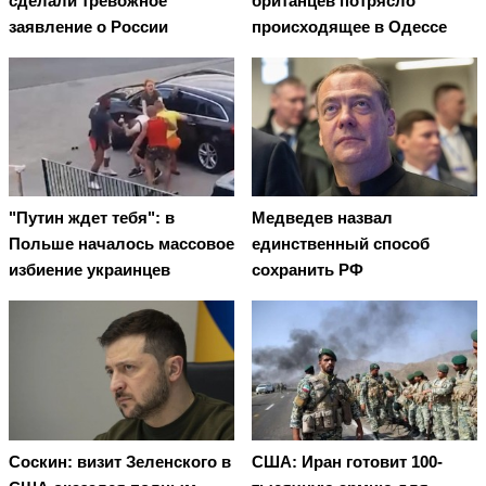
сделали тревожное
британцев потрясло
заявление о России
происходящее в Одессе
"Путин ждет тебя": в
Медведев назвал
Польше началось массовое
единственный способ
избиение украинцев
сохранить РФ
Соскин: визит Зеленского в
США: Иран готовит 100-