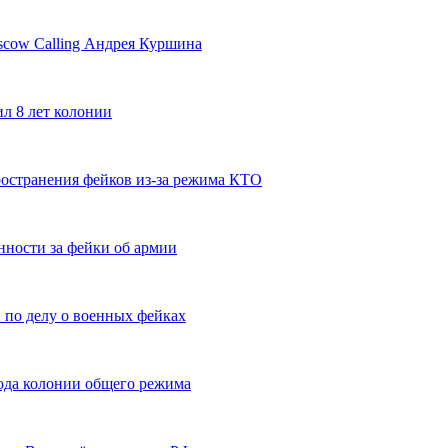
scow Calling Андрея Куршина
л 8 лет колонии
остранения фейков из-за режима КТО
нности за фейки об армии
 по делу о военных фейках
ода колонии общего режима