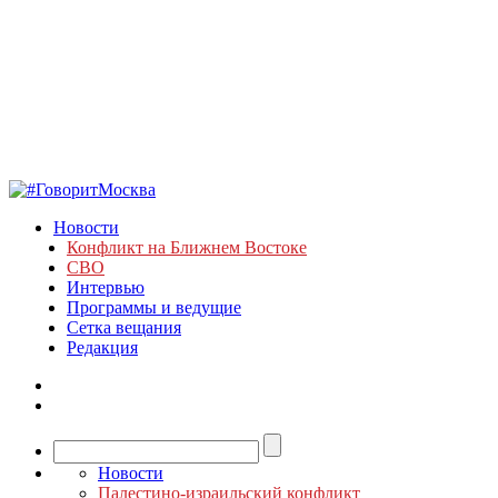
Новости
Конфликт на Ближнем Востоке
СВО
Интервью
Программы и ведущие
Сетка вещания
Редакция
Новости
Палестино-израильский конфликт