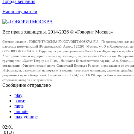
Города вещания
Наши слушатели
Все права защищены. 2014-2026 © «Говорит Москва»
Сетевое издание «ГОВОРИТМОСКВА.РУ/GOVORITMOSKVA.RU». Предназначено для лиц стар
массовых коммуникаций (Роскомнадзор). Адрес: 123298, Москва, ул. 3-я Хорошевская, д
GOVORITMOSKVA.RU. Территория распространения – Российская Федерация и зарубежные с
*Экстремистские и террористические организации, запрещенные в Российской Федераци
группировок «Хайят Тахрир аш-Шам», Национал-Большевистская партия, «Аль-Каида», 
организация «Управленческий центр Свидетелей Иеговы в России» и входящие в ее струк
Информация, размещенная на портале, а именно: текстовые материалы, элементы дизайна
разрешения правообладателей. Согласно ст.ст. 1274,1275 ГК РФ, при любом использовани
отдельных авторов и колумнистов.
Сообщение отправлено
play
pause
mute
unmute
max volume
02:01
-01:27