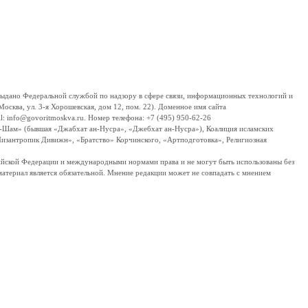
дано Федеральной службой по надзору в сфере связи, информационных технологий и
сква, ул. 3-я Хорошевская, дом 12, пом. 22). Доменное имя сайта
 info@govoritmoskva.ru. Номер телефона: +7 (495) 950-62-26
ш-Шам» (бывшая «Джабхат ан-Нусра», «Джебхат ан-Нусра»), Коалиция исламских
изантропик Дивижн», «Братство» Корчинского, «Артподготовка», Религиозная
ссийской Федерации и международными нормами права и не могут быть использованы без
материал является обязательной. Мнение редакции может не совпадать с мнением