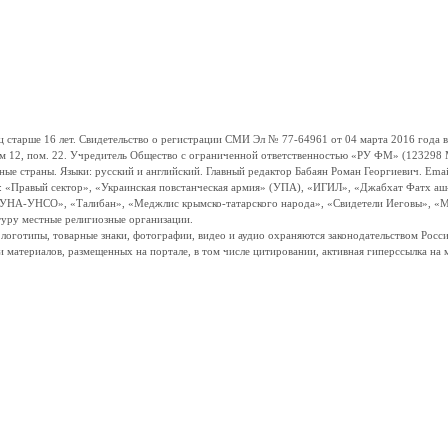
ше 16 лет. Свидетельство о регистрации СМИ Эл № 77-64961 от 04 марта 2016 года вы
ом 12, пом. 22. Учредитель Общество с ограниченной ответственностью «РУ ФМ» (123298 Мо
траны. Языки: русский и английский. Главный редактор Бабаян Роман Георгиевич. Email:
и: «Правый сектор», «Украинская повстанческая армия» (УПА), «ИГИЛ», «Джабхат Фатх а
«УНА-УНСО», «Талибан», «Меджлис крымско-татарского народа», «Свидетели Иеговы», «М
туру местные религиозные организации.
, логотипы, товарные знаки, фотографии, видео и аудио охраняются законодательством Ро
и материалов, размещенных на портале, в том числе цитировании, активная гиперссылка на 