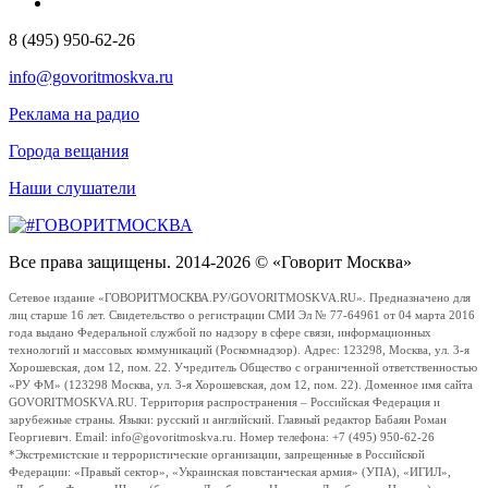
8 (495) 950-62-26
info@govoritmoskva.ru
Реклама на радио
Города вещания
Наши слушатели
Все права защищены. 2014-2026 © «Говорит Москва»
Сетевое издание «ГОВОРИТМОСКВА.РУ/GOVORITMOSKVA.RU». Предназначено для
лиц старше 16 лет. Свидетельство о регистрации СМИ Эл № 77-64961 от 04 марта 2016
года выдано Федеральной службой по надзору в сфере связи, информационных
технологий и массовых коммуникаций (Роскомнадзор). Адрес: 123298, Москва, ул. 3-я
Хорошевская, дом 12, пом. 22. Учредитель Общество с ограниченной ответственностью
«РУ ФМ» (123298 Москва, ул. 3-я Хорошевская, дом 12, пом. 22). Доменное имя сайта
GOVORITMOSKVA.RU. Территория распространения – Российская Федерация и
зарубежные страны. Языки: русский и английский. Главный редактор Бабаян Роман
Георгиевич. Email: info@govoritmoskva.ru. Номер телефона: +7 (495) 950-62-26
*Экстремистские и террористические организации, запрещенные в Российской
Федерации: «Правый сектор», «Украинская повстанческая армия» (УПА), «ИГИЛ»,