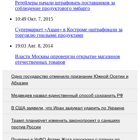
Ретейлеры начали штрафовать поставщиков за
соблюдение продуктового эмбарго
10:49
Окт. 7, 2015
Супермаркет «Ашан» в Костроме оштрафовали за
торговлю гнилыми продуктами
19:03
Авг. 8, 2014
Власти Москвы опровергли открытие магазинов
отечественных товаров
Одно государство отменило признание Южной Осетии и
Абхазии
Медведев назвал единственный способ сохранить РФ
В США заявили, что Иран задумал ударить по Украине
Трамп планирует изменить законопроект о санкциях
против России
Полпред в УрФО Артем Жога рассказал о планах по