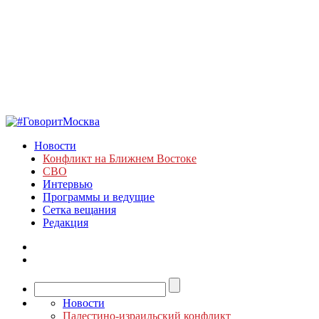
Новости
Конфликт на Ближнем Востоке
СВО
Интервью
Программы и ведущие
Сетка вещания
Редакция
Новости
Палестино-израильский конфликт