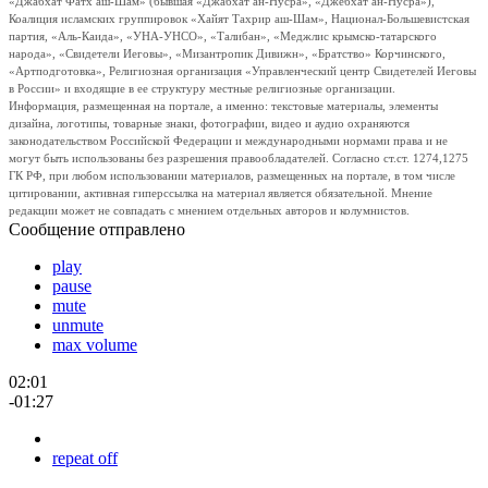
«Джабхат Фатх аш-Шам» (бывшая «Джабхат ан-Нусра», «Джебхат ан-Нусра»),
Коалиция исламских группировок «Хайят Тахрир аш-Шам», Национал-Большевистская
партия, «Аль-Каида», «УНА-УНСО», «Талибан», «Меджлис крымско-татарского
народа», «Свидетели Иеговы», «Мизантропик Дивижн», «Братство» Корчинского,
«Артподготовка», Религиозная организация «Управленческий центр Свидетелей Иеговы
в России» и входящие в ее структуру местные религиозные организации.
Информация, размещенная на портале, а именно: текстовые материалы, элементы
дизайна, логотипы, товарные знаки, фотографии, видео и аудио охраняются
законодательством Российской Федерации и международными нормами права и не
могут быть использованы без разрешения правообладателей. Согласно ст.ст. 1274,1275
ГК РФ, при любом использовании материалов, размещенных на портале, в том числе
цитировании, активная гиперссылка на материал является обязательной. Мнение
редакции может не совпадать с мнением отдельных авторов и колумнистов.
Сообщение отправлено
play
pause
mute
unmute
max volume
02:01
-01:27
repeat off