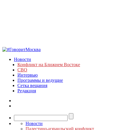
Новости
Конфликт на Ближнем Востоке
СВО
Интервью
Программы и ведущие
Сетка вещания
Редакция
Новости
Палестино-израильский конфликт