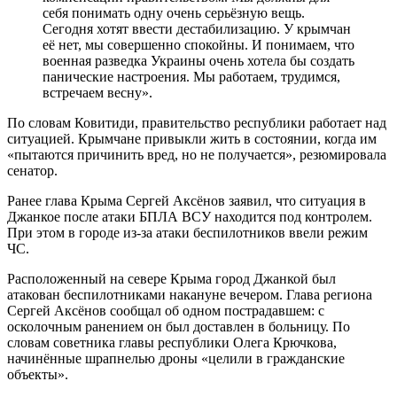
себя понимать одну очень серьёзную вещь.
Сегодня хотят ввести дестабилизацию. У крымчан
её нет, мы совершенно спокойны. И понимаем, что
военная разведка Украины очень хотела бы создать
панические настроения. Мы работаем, трудимся,
встречаем весну».
По словам Ковитиди, правительство республики работает над
ситуацией. Крымчане привыкли жить в состоянии, когда им
«пытаются причинить вред, но не получается», резюмировала
сенатор.
Ранее глава Крыма Сергей Аксёнов заявил, что ситуация в
Джанкое после атаки БПЛА ВСУ находится под контролем.
При этом в городе из-за атаки беспилотников ввели режим
ЧС.
Расположенный на севере Крыма город Джанкой был
атакован беспилотниками накануне вечером. Глава региона
Сергей Аксёнов сообщал об одном пострадавшем: с
осколочным ранением он был доставлен в больницу. По
словам советника главы республики Олега Крючкова,
начинённые шрапнелью дроны «целили в гражданские
объекты».