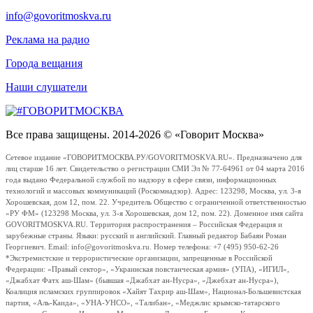
info@govoritmoskva.ru
Реклама на радио
Города вещания
Наши слушатели
Все права защищены. 2014-2026 © «Говорит Москва»
Сетевое издание «ГОВОРИТМОСКВА.РУ/GOVORITMOSKVA.RU». Предназначено для
лиц старше 16 лет. Свидетельство о регистрации СМИ Эл № 77-64961 от 04 марта 2016
года выдано Федеральной службой по надзору в сфере связи, информационных
технологий и массовых коммуникаций (Роскомнадзор). Адрес: 123298, Москва, ул. 3-я
Хорошевская, дом 12, пом. 22. Учредитель Общество с ограниченной ответственностью
«РУ ФМ» (123298 Москва, ул. 3-я Хорошевская, дом 12, пом. 22). Доменное имя сайта
GOVORITMOSKVA.RU. Территория распространения – Российская Федерация и
зарубежные страны. Языки: русский и английский. Главный редактор Бабаян Роман
Георгиевич. Email: info@govoritmoskva.ru. Номер телефона: +7 (495) 950-62-26
*Экстремистские и террористические организации, запрещенные в Российской
Федерации: «Правый сектор», «Украинская повстанческая армия» (УПА), «ИГИЛ»,
«Джабхат Фатх аш-Шам» (бывшая «Джабхат ан-Нусра», «Джебхат ан-Нусра»),
Коалиция исламских группировок «Хайят Тахрир аш-Шам», Национал-Большевистская
партия, «Аль-Каида», «УНА-УНСО», «Талибан», «Меджлис крымско-татарского