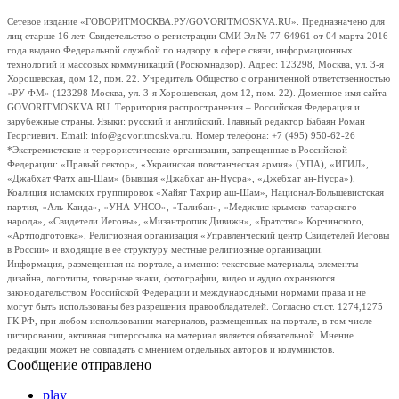
Сетевое издание «ГОВОРИТМОСКВА.РУ/GOVORITMOSKVA.RU». Предназначено для
лиц старше 16 лет. Свидетельство о регистрации СМИ Эл № 77-64961 от 04 марта 2016
года выдано Федеральной службой по надзору в сфере связи, информационных
технологий и массовых коммуникаций (Роскомнадзор). Адрес: 123298, Москва, ул. 3-я
Хорошевская, дом 12, пом. 22. Учредитель Общество с ограниченной ответственностью
«РУ ФМ» (123298 Москва, ул. 3-я Хорошевская, дом 12, пом. 22). Доменное имя сайта
GOVORITMOSKVA.RU. Территория распространения – Российская Федерация и
зарубежные страны. Языки: русский и английский. Главный редактор Бабаян Роман
Георгиевич. Email: info@govoritmoskva.ru. Номер телефона: +7 (495) 950-62-26
*Экстремистские и террористические организации, запрещенные в Российской
Федерации: «Правый сектор», «Украинская повстанческая армия» (УПА), «ИГИЛ»,
«Джабхат Фатх аш-Шам» (бывшая «Джабхат ан-Нусра», «Джебхат ан-Нусра»),
Коалиция исламских группировок «Хайят Тахрир аш-Шам», Национал-Большевистская
партия, «Аль-Каида», «УНА-УНСО», «Талибан», «Меджлис крымско-татарского
народа», «Свидетели Иеговы», «Мизантропик Дивижн», «Братство» Корчинского,
«Артподготовка», Религиозная организация «Управленческий центр Свидетелей Иеговы
в России» и входящие в ее структуру местные религиозные организации.
Информация, размещенная на портале, а именно: текстовые материалы, элементы
дизайна, логотипы, товарные знаки, фотографии, видео и аудио охраняются
законодательством Российской Федерации и международными нормами права и не
могут быть использованы без разрешения правообладателей. Согласно ст.ст. 1274,1275
ГК РФ, при любом использовании материалов, размещенных на портале, в том числе
цитировании, активная гиперссылка на материал является обязательной. Мнение
редакции может не совпадать с мнением отдельных авторов и колумнистов.
Сообщение отправлено
play