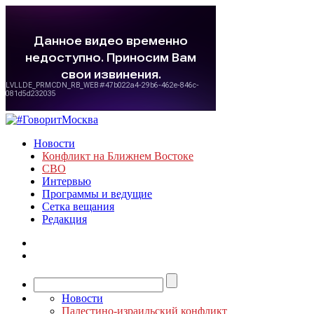
Новости
Конфликт на Ближнем Востоке
СВО
Интервью
Программы и ведущие
Сетка вещания
Редакция
Новости
Палестино-израильский конфликт