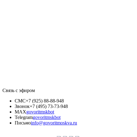
Связь с эфиром
СМС
+7 (925) 88-88-948
Звонок
+7 (495) 73-73-948
MAX
govoritmskbot
Telegram
govoritmskbot
Письмо
info@govoritmoskva.ru