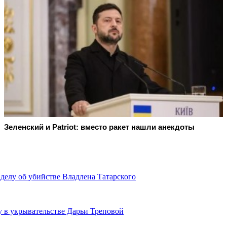
Зеленский и Patriot: вместо ракет нашли анекдоты
делу об убийстве Владлена Татарского
 в укрывательстве Дарьи Треповой