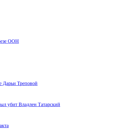
вбезе ООН
те Дарьи Треповой
был убит Владлен Татарский
акта