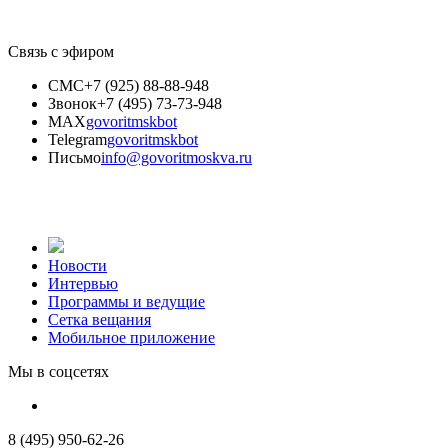
Связь с эфиром
СМС
+7 (925) 88-88-948
Звонок
+7 (495) 73-73-948
MAX
govoritmskbot
Telegram
govoritmskbot
Письмо
info@govoritmoskva.ru
Новости
Интервью
Программы и ведущие
Сетка вещания
Мобильное приложение
Мы в соцсетях
8 (495) 950-62-26