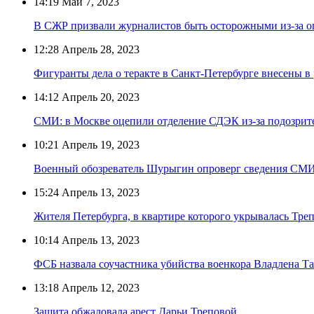
14:19
Май 7, 2023
В СЖР призвали журналистов быть осторожными из-за 
12:28
Апрель 28, 2023
Фигуранты дела о теракте в Санкт-Петербурге внесены в 
14:12
Апрель 20, 2023
СМИ: в Москве оцепили отделение СДЭК из-за подозрит
10:21
Апрель 19, 2023
Военный обозреватель Шурыгин опроверг сведения СМИ 
15:24
Апрель 13, 2023
Жителя Петербурга, в квартире которого укрывалась Тре
10:14
Апрель 13, 2023
ФСБ назвала соучастника убийства военкора Владлена Та
13:18
Апрель 12, 2023
Защита обжаловала арест Дарьи Треповой