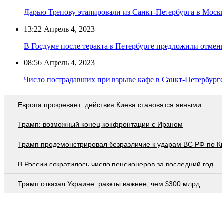
Дарью Трепову этапировали из Санкт-Петербурга в Моск
13:22
Апрель 4, 2023
В Госдуме после теракта в Петербурге предложили отмен
08:56
Апрель 4, 2023
Число пострадавших при взрыве кафе в Санкт-Петербурге
Европа прозревает: действия Киева становятся явными
Трамп: возможный конец конфронтации с Ираном
Трамп продемонстрировал безразличие к ударам ВС РФ по К
В России сократилось число пенсионеров за последний год
Трамп отказал Украине: ракеты важнее, чем $300 млрд