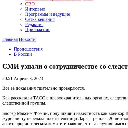
СВО
Интервью
Программы и ведущие
Сетка вещания
Редакция
Приложение
Главная
Новости
Происшествия
В России
СМИ узнали о сотрудничестве со следс
20:51
Апрель 8, 2023
Все её показания тщательно проверяются.
Как рассказали ТАСС в правоохранительных органах, следствие
следственной группы.
Блогер Максим Фомин, получивший известность как военкор Вла
журналисту передала посетительница Дарья Трепова. 26-летнюю
антитеррористическом комитете заявили, что за случившимся 