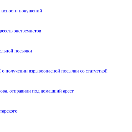
опасности покушений
реестр экстремистов
ельной посылки
о получении взрывоопасной посылки со статуэткой
пова, отправили под домашний арест
тарского