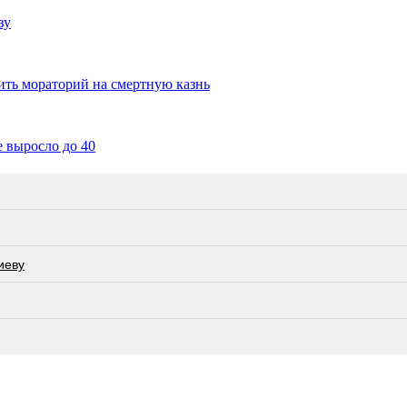
ву
ить мораторий на смертную казнь
 выросло до 40
иеву