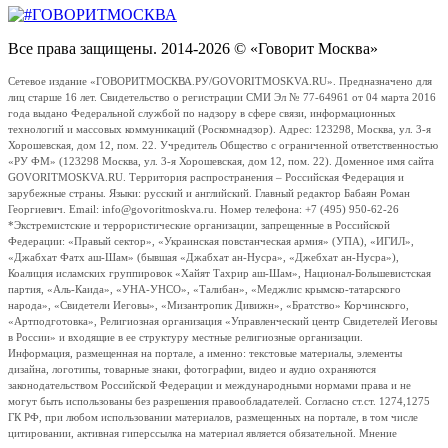
Все права защищены. 2014-2026 © «Говорит Москва»
Сетевое издание «ГОВОРИТМОСКВА.РУ/GOVORITMOSKVA.RU». Предназначено для
лиц старше 16 лет. Свидетельство о регистрации СМИ Эл № 77-64961 от 04 марта 2016
года выдано Федеральной службой по надзору в сфере связи, информационных
технологий и массовых коммуникаций (Роскомнадзор). Адрес: 123298, Москва, ул. 3-я
Хорошевская, дом 12, пом. 22. Учредитель Общество с ограниченной ответственностью
«РУ ФМ» (123298 Москва, ул. 3-я Хорошевская, дом 12, пом. 22). Доменное имя сайта
GOVORITMOSKVA.RU. Территория распространения – Российская Федерация и
зарубежные страны. Языки: русский и английский. Главный редактор Бабаян Роман
Георгиевич. Email: info@govoritmoskva.ru. Номер телефона: +7 (495) 950-62-26
*Экстремистские и террористические организации, запрещенные в Российской
Федерации: «Правый сектор», «Украинская повстанческая армия» (УПА), «ИГИЛ»,
«Джабхат Фатх аш-Шам» (бывшая «Джабхат ан-Нусра», «Джебхат ан-Нусра»),
Коалиция исламских группировок «Хайят Тахрир аш-Шам», Национал-Большевистская
партия, «Аль-Каида», «УНА-УНСО», «Талибан», «Меджлис крымско-татарского
народа», «Свидетели Иеговы», «Мизантропик Дивижн», «Братство» Корчинского,
«Артподготовка», Религиозная организация «Управленческий центр Свидетелей Иеговы
в России» и входящие в ее структуру местные религиозные организации.
Информация, размещенная на портале, а именно: текстовые материалы, элементы
дизайна, логотипы, товарные знаки, фотографии, видео и аудио охраняются
законодательством Российской Федерации и международными нормами права и не
могут быть использованы без разрешения правообладателей. Согласно ст.ст. 1274,1275
ГК РФ, при любом использовании материалов, размещенных на портале, в том числе
цитировании, активная гиперссылка на материал является обязательной. Мнение