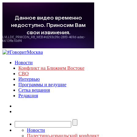
Новости
Конфликт на Ближнем Востоке
СВО
Интервью
Программы и ведущие
Сетка вещания
Редакция
Новости
Палестино-израильский конфликт