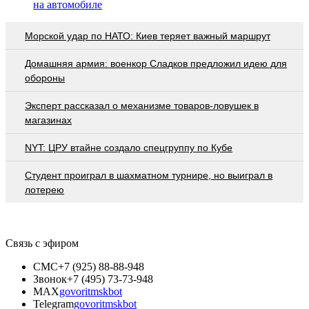
на автомобиле
Морской удар по НАТО: Киев теряет важный маршрут
Домашняя армия: военкор Сладков предложил идею для
обороны
Эксперт рассказал о механизме товаров-ловушек в
магазинах
NYT: ЦРУ втайне создало спецгруппу по Кубе
Студент проиграл в шахматном турнире, но выиграл в
лотерею
Связь с эфиром
СМС
+7 (925) 88-88-948
Звонок
+7 (495) 73-73-948
MAX
govoritmskbot
Telegram
govoritmskbot