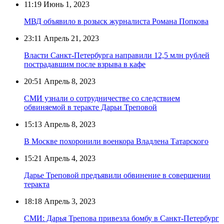
11:19
Июнь 1, 2023
МВД объявило в розыск журналиста Романа Попкова
23:11
Апрель 21, 2023
Власти Санкт-Петербурга направили 12,5 млн рублей
пострадавшим после взрыва в кафе
20:51
Апрель 8, 2023
СМИ узнали о сотрудничестве со следствием
обвиняемой в теракте Дарьи Треповой
15:13
Апрель 8, 2023
В Москве похоронили военкора Владлена Татарского
15:21
Апрель 4, 2023
Дарье Треповой предъявили обвинение в совершении
теракта
18:18
Апрель 3, 2023
СМИ: Дарья Трепова привезла бомбу в Санкт-Петербург