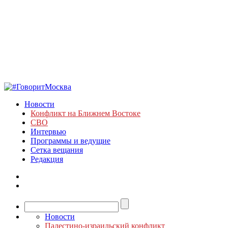
Новости
Конфликт на Ближнем Востоке
СВО
Интервью
Программы и ведущие
Сетка вещания
Редакция
Новости
Палестино-израильский конфликт