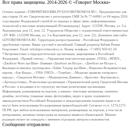
Все права защищены. 2014-2026 © «Говорит Москва»
Сетевое издание «ГОВОРИТМОСКВА.РУ/GOVORITMOSKVA.RU». Предназначено для
лиц старше 16 лет. Свидетельство о регистрации СМИ Эл № 77-64961 от 04 марта 2016
года выдано Федеральной службой по надзору в сфере связи, информационных
технологий и массовых коммуникаций (Роскомнадзор). Адрес: 123298, Москва, ул. 3-я
Хорошевская, дом 12, пом. 22. Учредитель Общество с ограниченной ответственностью
«РУ ФМ» (123298 Москва, ул. 3-я Хорошевская, дом 12, пом. 22). Доменное имя сайта
GOVORITMOSKVA.RU. Территория распространения – Российская Федерация и
зарубежные страны. Языки: русский и английский. Главный редактор Бабаян Роман
Георгиевич. Email: info@govoritmoskva.ru. Номер телефона: +7 (495) 950-62-26
*Экстремистские и террористические организации, запрещенные в Российской
Федерации: «Правый сектор», «Украинская повстанческая армия» (УПА), «ИГИЛ»,
«Джабхат Фатх аш-Шам» (бывшая «Джабхат ан-Нусра», «Джебхат ан-Нусра»),
Коалиция исламских группировок «Хайят Тахрир аш-Шам», Национал-Большевистская
партия, «Аль-Каида», «УНА-УНСО», «Талибан», «Меджлис крымско-татарского
народа», «Свидетели Иеговы», «Мизантропик Дивижн», «Братство» Корчинского,
«Артподготовка», Религиозная организация «Управленческий центр Свидетелей Иеговы
в России» и входящие в ее структуру местные религиозные организации.
Информация, размещенная на портале, а именно: текстовые материалы, элементы
дизайна, логотипы, товарные знаки, фотографии, видео и аудио охраняются
законодательством Российской Федерации и международными нормами права и не
могут быть использованы без разрешения правообладателей. Согласно ст.ст. 1274,1275
ГК РФ, при любом использовании материалов, размещенных на портале, в том числе
цитировании, активная гиперссылка на материал является обязательной. Мнение
редакции может не совпадать с мнением отдельных авторов и колумнистов.
Сообщение отправлено