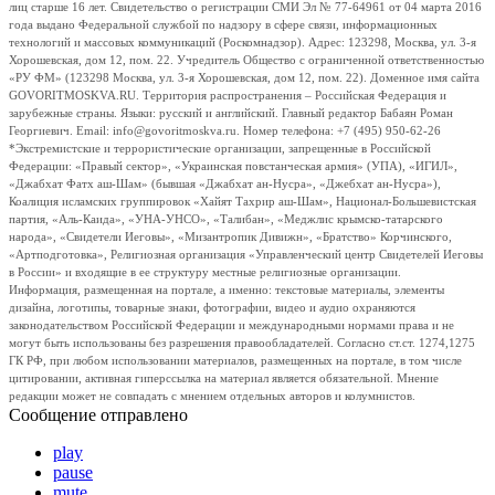
лиц старше 16 лет. Свидетельство о регистрации СМИ Эл № 77-64961 от 04 марта 2016
года выдано Федеральной службой по надзору в сфере связи, информационных
технологий и массовых коммуникаций (Роскомнадзор). Адрес: 123298, Москва, ул. 3-я
Хорошевская, дом 12, пом. 22. Учредитель Общество с ограниченной ответственностью
«РУ ФМ» (123298 Москва, ул. 3-я Хорошевская, дом 12, пом. 22). Доменное имя сайта
GOVORITMOSKVA.RU. Территория распространения – Российская Федерация и
зарубежные страны. Языки: русский и английский. Главный редактор Бабаян Роман
Георгиевич. Email: info@govoritmoskva.ru. Номер телефона: +7 (495) 950-62-26
*Экстремистские и террористические организации, запрещенные в Российской
Федерации: «Правый сектор», «Украинская повстанческая армия» (УПА), «ИГИЛ»,
«Джабхат Фатх аш-Шам» (бывшая «Джабхат ан-Нусра», «Джебхат ан-Нусра»),
Коалиция исламских группировок «Хайят Тахрир аш-Шам», Национал-Большевистская
партия, «Аль-Каида», «УНА-УНСО», «Талибан», «Меджлис крымско-татарского
народа», «Свидетели Иеговы», «Мизантропик Дивижн», «Братство» Корчинского,
«Артподготовка», Религиозная организация «Управленческий центр Свидетелей Иеговы
в России» и входящие в ее структуру местные религиозные организации.
Информация, размещенная на портале, а именно: текстовые материалы, элементы
дизайна, логотипы, товарные знаки, фотографии, видео и аудио охраняются
законодательством Российской Федерации и международными нормами права и не
могут быть использованы без разрешения правообладателей. Согласно ст.ст. 1274,1275
ГК РФ, при любом использовании материалов, размещенных на портале, в том числе
цитировании, активная гиперссылка на материал является обязательной. Мнение
редакции может не совпадать с мнением отдельных авторов и колумнистов.
Сообщение отправлено
play
pause
mute