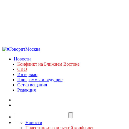
Новости
Конфликт на Ближнем Востоке
СВО
Интервью
Программы и ведущие
Сетка вещания
Редакция
Новости
Палестино-израильский конфликт