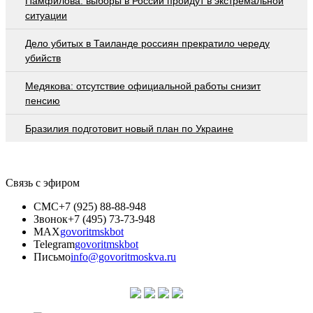
Памфилова: выборы в России пройдут в экстремальной
ситуации
Дело убитых в Таиланде россиян прекратило череду
убийств
Медякова: отсутствие официальной работы снизит
пенсию
Бразилия подготовит новый план по Украине
Связь с эфиром
СМС
+7 (925) 88-88-948
Звонок
+7 (495) 73-73-948
MAX
govoritmskbot
Telegram
govoritmskbot
Письмо
info@govoritmoskva.ru