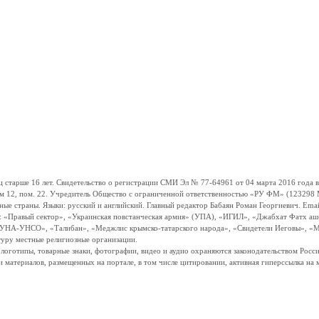
ше 16 лет. Свидетельство о регистрации СМИ Эл № 77-64961 от 04 марта 2016 года вы
ом 12, пом. 22. Учредитель Общество с ограниченной ответственностью «РУ ФМ» (123298 Мо
траны. Языки: русский и английский. Главный редактор Бабаян Роман Георгиевич. Email:
и: «Правый сектор», «Украинская повстанческая армия» (УПА), «ИГИЛ», «Джабхат Фатх а
«УНА-УНСО», «Талибан», «Меджлис крымско-татарского народа», «Свидетели Иеговы», «М
туру местные религиозные организации.
, логотипы, товарные знаки, фотографии, видео и аудио охраняются законодательством Ро
и материалов, размещенных на портале, в том числе цитировании, активная гиперссылка на 