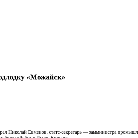
подлодку «Можайск»
ал Николай Евменов, статс-секретарь — замминистра промышл
го бюро «Рубин» Игорь Вильнит.