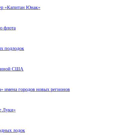
лер «Капитан Юнак»
о флота
ых подлодок
ариной США
а» имена городов новых регионов
е Луки»
одных лодок