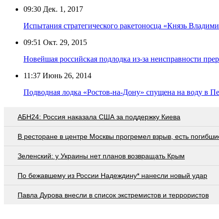
09:30
Дек. 1, 2017
Испытания стратегического ракетоносца «Князь Владими
09:51
Окт. 29, 2015
Новейшая российская подлодка из-за неисправности пре
11:37
Июнь 26, 2014
Подводная лодка «Ростов-на-Дону» спущена на воду в Пе
АБН24: Россия наказала США за поддержку Киева
В ресторане в центре Москвы прогремел взрыв, есть погибши
Зеленский: у Украины нет планов возвращать Крым
По бежавшему из России Надеждину* нанесли новый удар
Павла Дурова внесли в список экстремистов и террористов