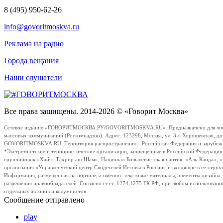
8 (495) 950-62-26
info@govoritmoskva.ru
Реклама на радио
Города вещания
Наши слушатели
Все права защищены. 2014-2026 © «Говорит Москва»
Сетевое издание «ГОВОРИТМОСКВА.РУ/GOVORITMOSKVA.RU». Предназначено для лиц стар
массовых коммуникаций (Роскомнадзор). Адрес: 123298, Москва, ул. 3-я Хорошевская, д
GOVORITMOSKVA.RU. Территория распространения – Российская Федерация и зарубежные с
*Экстремистские и террористические организации, запрещенные в Российской Федераци
группировок «Хайят Тахрир аш-Шам», Национал-Большевистская партия, «Аль-Каида», 
организация «Управленческий центр Свидетелей Иеговы в России» и входящие в ее струк
Информация, размещенная на портале, а именно: текстовые материалы, элементы дизайна
разрешения правообладателей. Согласно ст.ст. 1274,1275 ГК РФ, при любом использовани
отдельных авторов и колумнистов.
Сообщение отправлено
play