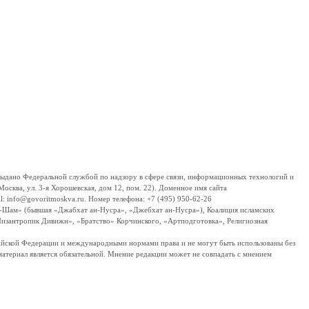
дано Федеральной службой по надзору в сфере связи, информационных технологий и
сква, ул. 3-я Хорошевская, дом 12, пом. 22). Доменное имя сайта
 info@govoritmoskva.ru. Номер телефона: +7 (495) 950-62-26
ш-Шам» (бывшая «Джабхат ан-Нусра», «Джебхат ан-Нусра»), Коалиция исламских
изантропик Дивижн», «Братство» Корчинского, «Артподготовка», Религиозная
ссийской Федерации и международными нормами права и не могут быть использованы без
материал является обязательной. Мнение редакции может не совпадать с мнением