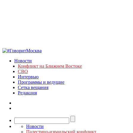
Новости
Конфликт на Ближнем Востоке
СВО
Интервью
Программы и ведущие
Сетка вещания
Редакция
Новости
Палестино-израильский конфликт