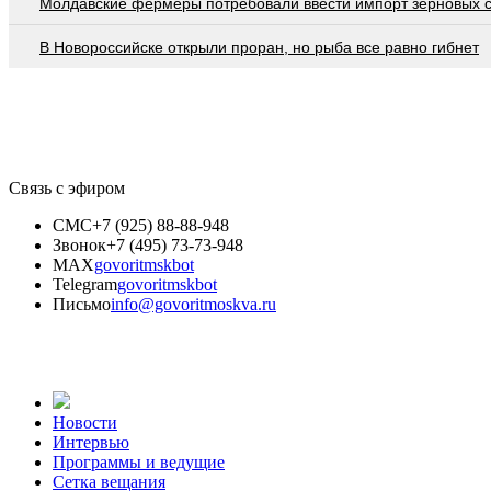
Молдавские фермеры потребовали ввести импорт зерновых 
В Новороссийске открыли проран, но рыба все равно гибнет
Связь с эфиром
СМС
+7 (925) 88-88-948
Звонок
+7 (495) 73-73-948
MAX
govoritmskbot
Telegram
govoritmskbot
Письмо
info@govoritmoskva.ru
Новости
Интервью
Программы и ведущие
Сетка вещания