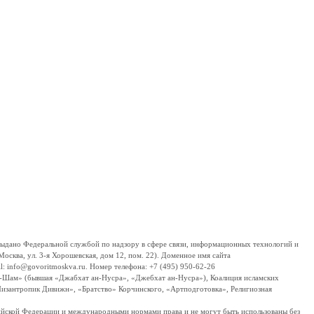
дано Федеральной службой по надзору в сфере связи, информационных технологий и
сква, ул. 3-я Хорошевская, дом 12, пом. 22). Доменное имя сайта
 info@govoritmoskva.ru. Номер телефона: +7 (495) 950-62-26
ш-Шам» (бывшая «Джабхат ан-Нусра», «Джебхат ан-Нусра»), Коалиция исламских
изантропик Дивижн», «Братство» Корчинского, «Артподготовка», Религиозная
ссийской Федерации и международными нормами права и не могут быть использованы без