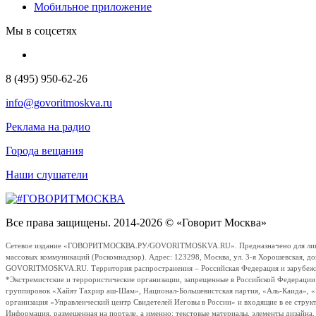
Мобильное приложение
Мы в соцсетях
8 (495) 950-62-26
info@govoritmoskva.ru
Реклама на радио
Города вещания
Наши слушатели
Все права защищены. 2014-2026 © «Говорит Москва»
Сетевое издание «ГОВОРИТМОСКВА.РУ/GOVORITMOSKVA.RU». Предназначено для лиц стар
массовых коммуникаций (Роскомнадзор). Адрес: 123298, Москва, ул. 3-я Хорошевская, д
GOVORITMOSKVA.RU. Территория распространения – Российская Федерация и зарубежные с
*Экстремистские и террористические организации, запрещенные в Российской Федераци
группировок «Хайят Тахрир аш-Шам», Национал-Большевистская партия, «Аль-Каида», 
организация «Управленческий центр Свидетелей Иеговы в России» и входящие в ее струк
Информация, размещенная на портале, а именно: текстовые материалы, элементы дизайна