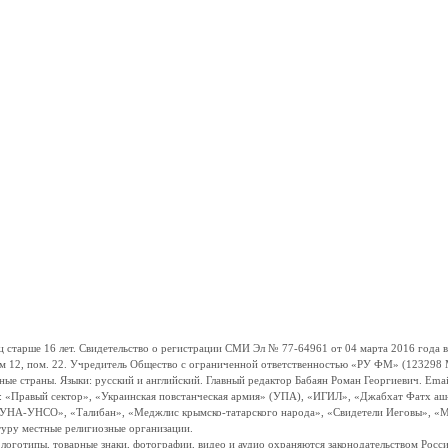
ше 16 лет. Свидетельство о регистрации СМИ Эл № 77-64961 от 04 марта 2016 года вы
ом 12, пом. 22. Учредитель Общество с ограниченной ответственностью «РУ ФМ» (123298 Мо
траны. Языки: русский и английский. Главный редактор Бабаян Роман Георгиевич. Email:
и: «Правый сектор», «Украинская повстанческая армия» (УПА), «ИГИЛ», «Джабхат Фатх а
«УНА-УНСО», «Талибан», «Меджлис крымско-татарского народа», «Свидетели Иеговы», «М
туру местные религиозные организации.
, логотипы, товарные знаки, фотографии, видео и аудио охраняются законодательством Ро