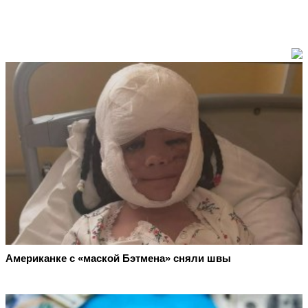
Американке с «маской Бэтмена» сняли швы