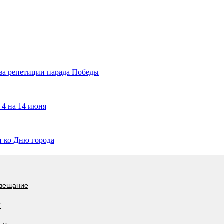
за репетиции парада Победы
 4 на 14 июня
и ко Дню города
овещание
У