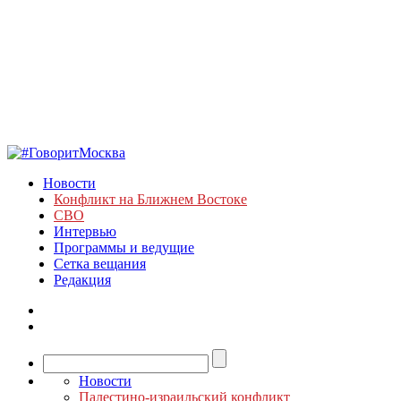
Новости
Конфликт на Ближнем Востоке
СВО
Интервью
Программы и ведущие
Сетка вещания
Редакция
Новости
Палестино-израильский конфликт