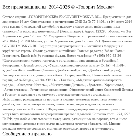
Все права защищены. 2014-2026 © «Говорит Москва»
Сетевое издание «ГОВОРИТМОСКВА.РУ/GOVORITMOSKVA.RU». Предназначено для
лиц старше 16 лет. Свидетельство о регистрации СМИ Эл № 77-64961 от 04 марта 2016
года выдано Федеральной службой по надзору в сфере связи, информационных
технологий и массовых коммуникаций (Роскомнадзор). Адрес: 123298, Москва, ул. 3-я
Хорошевская, дом 12, пом. 22. Учредитель Общество с ограниченной ответственностью
«РУ ФМ» (123298 Москва, ул. 3-я Хорошевская, дом 12, пом. 22). Доменное имя сайта
GOVORITMOSKVA.RU. Территория распространения – Российская Федерация и
зарубежные страны. Языки: русский и английский. Главный редактор Бабаян Роман
Георгиевич. Email: info@govoritmoskva.ru. Номер телефона: +7 (495) 950-62-26
*Экстремистские и террористические организации, запрещенные в Российской
Федерации: «Правый сектор», «Украинская повстанческая армия» (УПА), «ИГИЛ»,
«Джабхат Фатх аш-Шам» (бывшая «Джабхат ан-Нусра», «Джебхат ан-Нусра»),
Коалиция исламских группировок «Хайят Тахрир аш-Шам», Национал-Большевистская
партия, «Аль-Каида», «УНА-УНСО», «Талибан», «Меджлис крымско-татарского
народа», «Свидетели Иеговы», «Мизантропик Дивижн», «Братство» Корчинского,
«Артподготовка», Религиозная организация «Управленческий центр Свидетелей Иеговы
в России» и входящие в ее структуру местные религиозные организации.
Информация, размещенная на портале, а именно: текстовые материалы, элементы
дизайна, логотипы, товарные знаки, фотографии, видео и аудио охраняются
законодательством Российской Федерации и международными нормами права и не
могут быть использованы без разрешения правообладателей. Согласно ст.ст. 1274,1275
ГК РФ, при любом использовании материалов, размещенных на портале, в том числе
цитировании, активная гиперссылка на материал является обязательной. Мнение
редакции может не совпадать с мнением отдельных авторов и колумнистов.
Сообщение отправлено