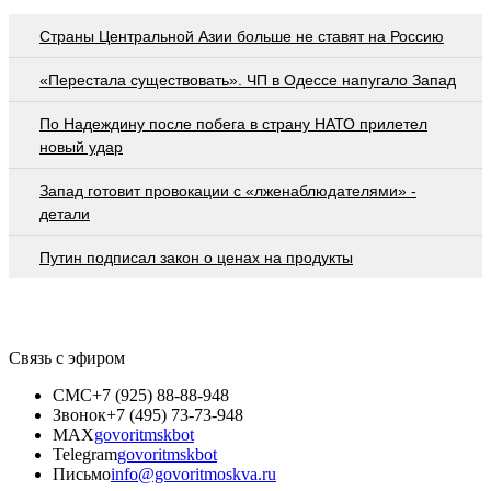
Страны Центральной Азии больше не ставят на Россию
«Перестала существовать». ЧП в Одессе напугало Запад
По Надеждину после побега в страну НАТО прилетел
новый удар
Запад готовит провокации с «лженаблюдателями» -
детали
Путин подписал закон о ценах на продукты
Связь с эфиром
СМС
+7 (925) 88-88-948
Звонок
+7 (495) 73-73-948
MAX
govoritmskbot
Telegram
govoritmskbot
Письмо
info@govoritmoskva.ru