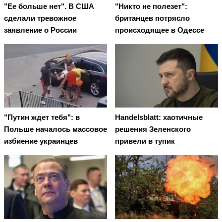
"Ее больше нет". В США
"Никто не полезет":
сделали тревожное
британцев потрясло
заявление о России
происходящее в Одессе
"Путин ждет тебя": в
Handelsblatt: хаотичные
Польше началось массовое
решения Зеленского
избиение украинцев
привели в тупик