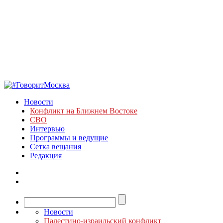
Новости
Конфликт на Ближнем Востоке
СВО
Интервью
Программы и ведущие
Сетка вещания
Редакция
Новости
Палестино-израильский конфликт