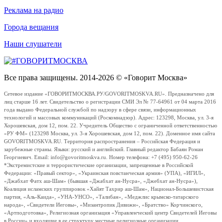
Реклама на радио
Города вещания
Наши слушатели
Все права защищены. 2014-2026 © «Говорит Москва»
Сетевое издание «ГОВОРИТМОСКВА.РУ/GOVORITMOSKVA.RU». Предназначено для
лиц старше 16 лет. Свидетельство о регистрации СМИ Эл № 77-64961 от 04 марта 2016
года выдано Федеральной службой по надзору в сфере связи, информационных
технологий и массовых коммуникаций (Роскомнадзор). Адрес: 123298, Москва, ул. 3-я
Хорошевская, дом 12, пом. 22. Учредитель Общество с ограниченной ответственностью
«РУ ФМ» (123298 Москва, ул. 3-я Хорошевская, дом 12, пом. 22). Доменное имя сайта
GOVORITMOSKVA.RU. Территория распространения – Российская Федерация и
зарубежные страны. Языки: русский и английский. Главный редактор Бабаян Роман
Георгиевич. Email: info@govoritmoskva.ru. Номер телефона: +7 (495) 950-62-26
*Экстремистские и террористические организации, запрещенные в Российской
Федерации: «Правый сектор», «Украинская повстанческая армия» (УПА), «ИГИЛ»,
«Джабхат Фатх аш-Шам» (бывшая «Джабхат ан-Нусра», «Джебхат ан-Нусра»),
Коалиция исламских группировок «Хайят Тахрир аш-Шам», Национал-Большевистская
партия, «Аль-Каида», «УНА-УНСО», «Талибан», «Меджлис крымско-татарского
народа», «Свидетели Иеговы», «Мизантропик Дивижн», «Братство» Корчинского,
«Артподготовка», Религиозная организация «Управленческий центр Свидетелей Иеговы
в России» и входящие в ее структуру местные религиозные организации.