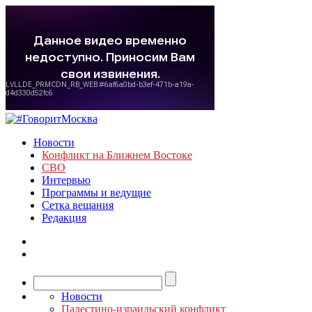
Новости
Конфликт на Ближнем Востоке
СВО
Интервью
Программы и ведущие
Сетка вещания
Редакция
Новости
Палестино-израильский конфликт