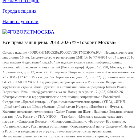
Реклама на радио
Города вещания
Наши слушатели
Все права защищены. 2014-2026 © «Говорит Москва»
Сетевое издание «ГОВОРИТМОСКВА.РУ/GOVORITMOSKVA.RU». Предназначено для
лиц старше 16 лет. Свидетельство о регистрации СМИ Эл № 77-64961 от 04 марта 2016
года выдано Федеральной службой по надзору в сфере связи, информационных
технологий и массовых коммуникаций (Роскомнадзор). Адрес: 123298, Москва, ул. 3-я
Хорошевская, дом 12, пом. 22. Учредитель Общество с ограниченной ответственностью
«РУ ФМ» (123298 Москва, ул. 3-я Хорошевская, дом 12, пом. 22). Доменное имя сайта
GOVORITMOSKVA.RU. Территория распространения – Российская Федерация и
зарубежные страны. Языки: русский и английский. Главный редактор Бабаян Роман
Георгиевич. Email: info@govoritmoskva.ru. Номер телефона: +7 (495) 950-62-26
*Экстремистские и террористические организации, запрещенные в Российской
Федерации: «Правый сектор», «Украинская повстанческая армия» (УПА), «ИГИЛ»,
«Джабхат Фатх аш-Шам» (бывшая «Джабхат ан-Нусра», «Джебхат ан-Нусра»),
Коалиция исламских группировок «Хайят Тахрир аш-Шам», Национал-Большевистская
партия, «Аль-Каида», «УНА-УНСО», «Талибан», «Меджлис крымско-татарского
народа», «Свидетели Иеговы», «Мизантропик Дивижн», «Братство» Корчинского,
«Артподготовка», Религиозная организация «Управленческий центр Свидетелей Иеговы
в России» и входящие в ее структуру местные религиозные организации.
Информация, размещенная на портале, а именно: текстовые материалы, элементы