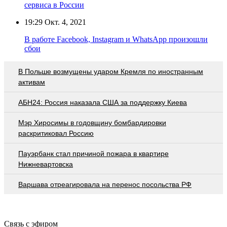
сервиса в России
19:29
Окт. 4, 2021
В работе Facebook, Instagram и WhatsApp произошли
сбои
В Польше возмущены ударом Кремля по иностранным
активам
АБН24: Россия наказала США за поддержку Киева
Мэр Хиросимы в годовщину бомбардировки
раскритиковал Россию
Пауэрбанк стал причиной пожара в квартире
Нижневартовска
Варшава отреагировала на перенос посольства РФ
Связь с эфиром