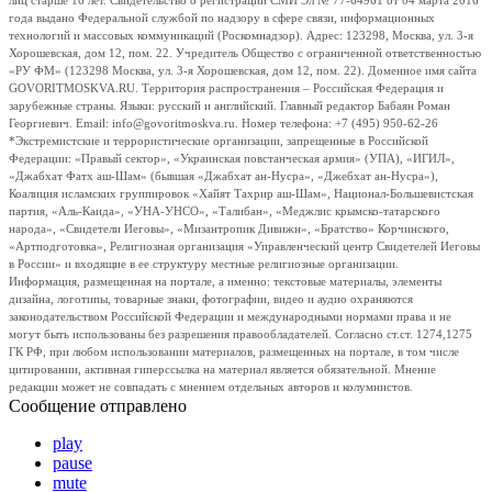
лиц старше 16 лет. Свидетельство о регистрации СМИ Эл № 77-64961 от 04 марта 2016
года выдано Федеральной службой по надзору в сфере связи, информационных
технологий и массовых коммуникаций (Роскомнадзор). Адрес: 123298, Москва, ул. 3-я
Хорошевская, дом 12, пом. 22. Учредитель Общество с ограниченной ответственностью
«РУ ФМ» (123298 Москва, ул. 3-я Хорошевская, дом 12, пом. 22). Доменное имя сайта
GOVORITMOSKVA.RU. Территория распространения – Российская Федерация и
зарубежные страны. Языки: русский и английский. Главный редактор Бабаян Роман
Георгиевич. Email: info@govoritmoskva.ru. Номер телефона: +7 (495) 950-62-26
*Экстремистские и террористические организации, запрещенные в Российской
Федерации: «Правый сектор», «Украинская повстанческая армия» (УПА), «ИГИЛ»,
«Джабхат Фатх аш-Шам» (бывшая «Джабхат ан-Нусра», «Джебхат ан-Нусра»),
Коалиция исламских группировок «Хайят Тахрир аш-Шам», Национал-Большевистская
партия, «Аль-Каида», «УНА-УНСО», «Талибан», «Меджлис крымско-татарского
народа», «Свидетели Иеговы», «Мизантропик Дивижн», «Братство» Корчинского,
«Артподготовка», Религиозная организация «Управленческий центр Свидетелей Иеговы
в России» и входящие в ее структуру местные религиозные организации.
Информация, размещенная на портале, а именно: текстовые материалы, элементы
дизайна, логотипы, товарные знаки, фотографии, видео и аудио охраняются
законодательством Российской Федерации и международными нормами права и не
могут быть использованы без разрешения правообладателей. Согласно ст.ст. 1274,1275
ГК РФ, при любом использовании материалов, размещенных на портале, в том числе
цитировании, активная гиперссылка на материал является обязательной. Мнение
редакции может не совпадать с мнением отдельных авторов и колумнистов.
Сообщение отправлено
play
pause
mute