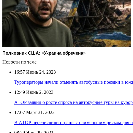
Полковник США: «Украина обречена»
Новости по теме
16:57
Июнь 24, 2023
Туроператоры начали отменять автобусные поездки в ю
12:49
Июнь 2, 2023
АТОР заявил о росте спроса на автобусные туры на куро
17:07
Март 31, 2022
В АТОР перечислили страны с наименьшим риском для 
08:29
Янв. 29, 2021