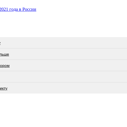
2021 года в России
у
ольше
вором
икту