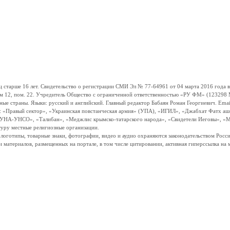
ше 16 лет. Свидетельство о регистрации СМИ Эл № 77-64961 от 04 марта 2016 года вы
ом 12, пом. 22. Учредитель Общество с ограниченной ответственностью «РУ ФМ» (123298 Мо
траны. Языки: русский и английский. Главный редактор Бабаян Роман Георгиевич. Email:
и: «Правый сектор», «Украинская повстанческая армия» (УПА), «ИГИЛ», «Джабхат Фатх а
«УНА-УНСО», «Талибан», «Меджлис крымско-татарского народа», «Свидетели Иеговы», «М
туру местные религиозные организации.
, логотипы, товарные знаки, фотографии, видео и аудио охраняются законодательством Ро
и материалов, размещенных на портале, в том числе цитировании, активная гиперссылка на 