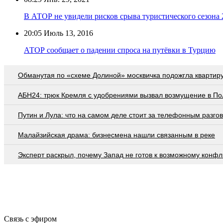
В АТОР не увидели рисков срыва туристического сезона 
20:05
Июль 13, 2016
АТОР сообщает о падении спроса на путёвки в Турцию
Обманутая по «схеме Долиной» москвичка подожгла квартир
АБН24: трюк Кремля с удобрениями вызвал возмущение в П
Путин и Лула: что на самом деле стоит за телефонным разго
Малайзийская драма: бизнесмена нашли связанным в реке
Эксперт раскрыл, почему Запад не готов к возможному конфл
Связь с эфиром