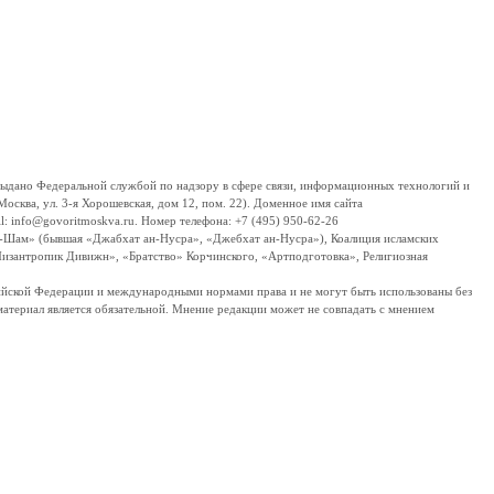
дано Федеральной службой по надзору в сфере связи, информационных технологий и
сква, ул. 3-я Хорошевская, дом 12, пом. 22). Доменное имя сайта
 info@govoritmoskva.ru. Номер телефона: +7 (495) 950-62-26
ш-Шам» (бывшая «Джабхат ан-Нусра», «Джебхат ан-Нусра»), Коалиция исламских
изантропик Дивижн», «Братство» Корчинского, «Артподготовка», Религиозная
ссийской Федерации и международными нормами права и не могут быть использованы без
материал является обязательной. Мнение редакции может не совпадать с мнением