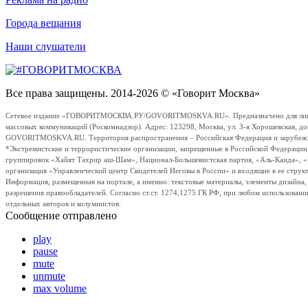
Города вещания
Наши слушатели
Все права защищены. 2014-2026 © «Говорит Москва»
Сетевое издание «ГОВОРИТМОСКВА.РУ/GOVORITMOSKVA.RU». Предназначено для лиц стар
массовых коммуникаций (Роскомнадзор). Адрес: 123298, Москва, ул. 3-я Хорошевская, д
GOVORITMOSKVA.RU. Территория распространения – Российская Федерация и зарубежные с
*Экстремистские и террористические организации, запрещенные в Российской Федераци
группировок «Хайят Тахрир аш-Шам», Национал-Большевистская партия, «Аль-Каида», 
организация «Управленческий центр Свидетелей Иеговы в России» и входящие в ее струк
Информация, размещенная на портале, а именно: текстовые материалы, элементы дизайна
разрешения правообладателей. Согласно ст.ст. 1274,1275 ГК РФ, при любом использовани
отдельных авторов и колумнистов.
Сообщение отправлено
play
pause
mute
unmute
max volume