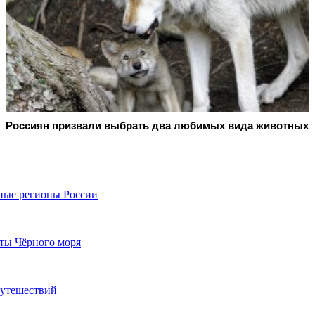
Россиян призвали выбрать два любимых вида животных
жные регионы России
рты Чёрного моря
путешествий