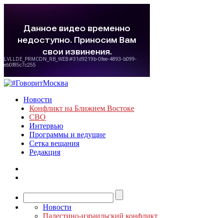
Новости
Конфликт на Ближнем Востоке
СВО
Интервью
Программы и ведущие
Сетка вещания
Редакция
Новости
Палестино-израильский конфликт