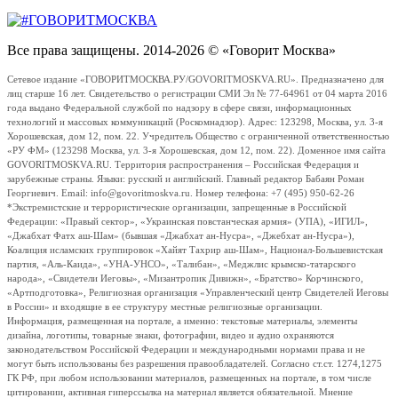
Все права защищены. 2014-2026 © «Говорит Москва»
Сетевое издание «ГОВОРИТМОСКВА.РУ/GOVORITMOSKVA.RU». Предназначено для
лиц старше 16 лет. Свидетельство о регистрации СМИ Эл № 77-64961 от 04 марта 2016
года выдано Федеральной службой по надзору в сфере связи, информационных
технологий и массовых коммуникаций (Роскомнадзор). Адрес: 123298, Москва, ул. 3-я
Хорошевская, дом 12, пом. 22. Учредитель Общество с ограниченной ответственностью
«РУ ФМ» (123298 Москва, ул. 3-я Хорошевская, дом 12, пом. 22). Доменное имя сайта
GOVORITMOSKVA.RU. Территория распространения – Российская Федерация и
зарубежные страны. Языки: русский и английский. Главный редактор Бабаян Роман
Георгиевич. Email: info@govoritmoskva.ru. Номер телефона: +7 (495) 950-62-26
*Экстремистские и террористические организации, запрещенные в Российской
Федерации: «Правый сектор», «Украинская повстанческая армия» (УПА), «ИГИЛ»,
«Джабхат Фатх аш-Шам» (бывшая «Джабхат ан-Нусра», «Джебхат ан-Нусра»),
Коалиция исламских группировок «Хайят Тахрир аш-Шам», Национал-Большевистская
партия, «Аль-Каида», «УНА-УНСО», «Талибан», «Меджлис крымско-татарского
народа», «Свидетели Иеговы», «Мизантропик Дивижн», «Братство» Корчинского,
«Артподготовка», Религиозная организация «Управленческий центр Свидетелей Иеговы
в России» и входящие в ее структуру местные религиозные организации.
Информация, размещенная на портале, а именно: текстовые материалы, элементы
дизайна, логотипы, товарные знаки, фотографии, видео и аудио охраняются
законодательством Российской Федерации и международными нормами права и не
могут быть использованы без разрешения правообладателей. Согласно ст.ст. 1274,1275
ГК РФ, при любом использовании материалов, размещенных на портале, в том числе
цитировании, активная гиперссылка на материал является обязательной. Мнение