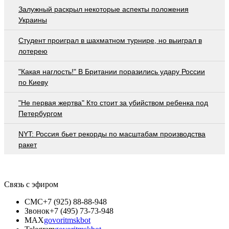
Залужный раскрыл некоторые аспекты положения
Украины
Студент проиграл в шахматном турнире, но выиграл в
лотерею
"Какая наглость!" В Британии поразились удару России
по Киеву
"Не первая жертва" Кто стоит за убийством ребенка под
Петербургом
NYT: Россия бьет рекорды по масштабам производства
ракет
Связь с эфиром
СМС
+7 (925) 88-88-948
Звонок
+7 (495) 73-73-948
MAX
govoritmskbot