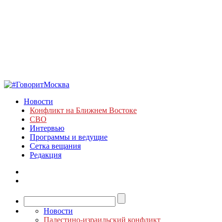
Новости
Конфликт на Ближнем Востоке
СВО
Интервью
Программы и ведущие
Сетка вещания
Редакция
Новости
Палестино-израильский конфликт