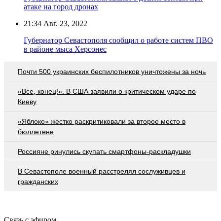
атаке на город дронах
21:34
Авг. 23, 2022
Губернатор Севастополя сообщил о работе систем ПВО
в районе мыса Херсонес
Почти 500 украинских беспилотников уничтожены за ночь
«Все, конец!». В США заявили о критическом ударе по
Киеву
«Яблоко» жестко раскритиковали за второе место в
бюллетене
Россияне ринулись скупать смартфоны-раскладушки
В Севастополе военный расстрелял сослуживцев и
гражданских
Связь с эфиром