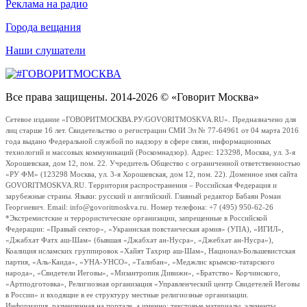
Реклама на радио
Города вещания
Наши слушатели
Все права защищены. 2014-2026 © «Говорит Москва»
Сетевое издание «ГОВОРИТМОСКВА.РУ/GOVORITMOSKVA.RU». Предназначено для
лиц старше 16 лет. Свидетельство о регистрации СМИ Эл № 77-64961 от 04 марта 2016
года выдано Федеральной службой по надзору в сфере связи, информационных
технологий и массовых коммуникаций (Роскомнадзор). Адрес: 123298, Москва, ул. 3-я
Хорошевская, дом 12, пом. 22. Учредитель Общество с ограниченной ответственностью
«РУ ФМ» (123298 Москва, ул. 3-я Хорошевская, дом 12, пом. 22). Доменное имя сайта
GOVORITMOSKVA.RU. Территория распространения – Российская Федерация и
зарубежные страны. Языки: русский и английский. Главный редактор Бабаян Роман
Георгиевич. Email: info@govoritmoskva.ru. Номер телефона: +7 (495) 950-62-26
*Экстремистские и террористические организации, запрещенные в Российской
Федерации: «Правый сектор», «Украинская повстанческая армия» (УПА), «ИГИЛ»,
«Джабхат Фатх аш-Шам» (бывшая «Джабхат ан-Нусра», «Джебхат ан-Нусра»),
Коалиция исламских группировок «Хайят Тахрир аш-Шам», Национал-Большевистская
партия, «Аль-Каида», «УНА-УНСО», «Талибан», «Меджлис крымско-татарского
народа», «Свидетели Иеговы», «Мизантропик Дивижн», «Братство» Корчинского,
«Артподготовка», Религиозная организация «Управленческий центр Свидетелей Иеговы
в России» и входящие в ее структуру местные религиозные организации.
Информация, размещенная на портале, а именно: текстовые материалы, элементы