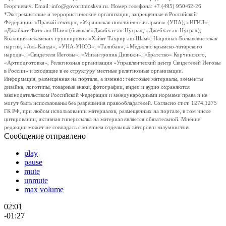
Георгиевич. Email: info@govoritmoskva.ru. Номер телефона: +7 (495) 950-62-26
*Экстремистские и террористические организации, запрещенные в Российской
Федерации: «Правый сектор», «Украинская повстанческая армия» (УПА), «ИГИЛ»,
«Джабхат Фатх аш-Шам» (бывшая «Джабхат ан-Нусра», «Джебхат ан-Нусра»),
Коалиция исламских группировок «Хайят Тахрир аш-Шам», Национал-Большевистская
партия, «Аль-Каида», «УНА-УНСО», «Талибан», «Меджлис крымско-татарского
народа», «Свидетели Иеговы», «Мизантропик Дивижн», «Братство» Корчинского,
«Артподготовка», Религиозная организация «Управленческий центр Свидетелей Иеговы
в России» и входящие в ее структуру местные религиозные организации.
Информация, размещенная на портале, а именно: текстовые материалы, элементы
дизайна, логотипы, товарные знаки, фотографии, видео и аудио охраняются
законодательством Российской Федерации и международными нормами права и не
могут быть использованы без разрешения правообладателей. Согласно ст.ст. 1274,1275
ГК РФ, при любом использовании материалов, размещенных на портале, в том числе
цитировании, активная гиперссылка на материал является обязательной. Мнение
редакции может не совпадать с мнением отдельных авторов и колумнистов.
Сообщение отправлено
play
pause
mute
unmute
max volume
02:01
-01:27