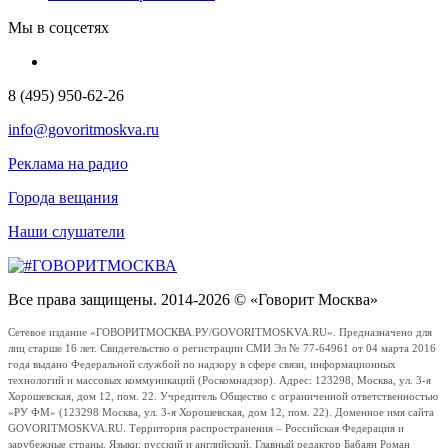
Мы в соцсетях
8 (495) 950-62-26
info@govoritmoskva.ru
Реклама на радио
Города вещания
Наши слушатели
Все права защищены. 2014-2026 © «Говорит Москва»
Сетевое издание «ГОВОРИТМОСКВА.РУ/GOVORITMOSKVA.RU». Предназначено для
лиц старше 16 лет. Свидетельство о регистрации СМИ Эл № 77-64961 от 04 марта 2016
года выдано Федеральной службой по надзору в сфере связи, информационных
технологий и массовых коммуникаций (Роскомнадзор). Адрес: 123298, Москва, ул. 3-я
Хорошевская, дом 12, пом. 22. Учредитель Общество с ограниченной ответственностью
«РУ ФМ» (123298 Москва, ул. 3-я Хорошевская, дом 12, пом. 22). Доменное имя сайта
GOVORITMOSKVA.RU. Территория распространения – Российская Федерация и
зарубежные страны. Языки: русский и английский. Главный редактор Бабаян Роман