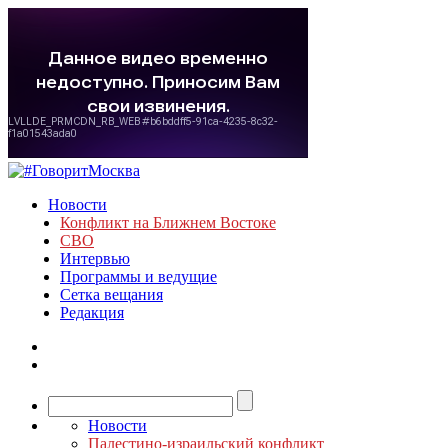
Новости
Конфликт на Ближнем Востоке
СВО
Интервью
Программы и ведущие
Сетка вещания
Редакция
Новости
Палестино-израильский конфликт