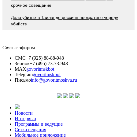
срочное совещание
Дело убитых в Таиланде россиян прекратило череду
убийств
Связь с эфиром
СМС
+7 (925) 88-88-948
Звонок
+7 (495) 73-73-948
MAX
govoritmskbot
Telegram
govoritmskbot
Письмо
info@govoritmoskva.ru
Новости
Интервью
Программы и ведущие
Сетка вещания
Мобильное приложение