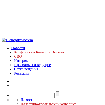
Новости
Конфликт на Ближнем Востоке
СВО
Интервью
Программы и ведущие
Сетка вещания
Редакция
Новости
Палестино-израильский конфликт