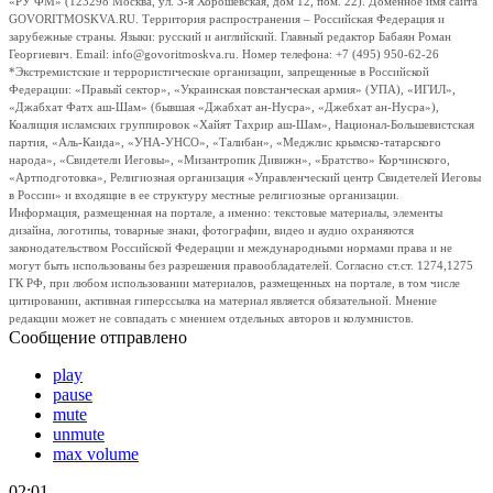
«РУ ФМ» (123298 Москва, ул. 3-я Хорошевская, дом 12, пом. 22). Доменное имя сайта
GOVORITMOSKVA.RU. Территория распространения – Российская Федерация и
зарубежные страны. Языки: русский и английский. Главный редактор Бабаян Роман
Георгиевич. Email: info@govoritmoskva.ru. Номер телефона: +7 (495) 950-62-26
*Экстремистские и террористические организации, запрещенные в Российской
Федерации: «Правый сектор», «Украинская повстанческая армия» (УПА), «ИГИЛ»,
«Джабхат Фатх аш-Шам» (бывшая «Джабхат ан-Нусра», «Джебхат ан-Нусра»),
Коалиция исламских группировок «Хайят Тахрир аш-Шам», Национал-Большевистская
партия, «Аль-Каида», «УНА-УНСО», «Талибан», «Меджлис крымско-татарского
народа», «Свидетели Иеговы», «Мизантропик Дивижн», «Братство» Корчинского,
«Артподготовка», Религиозная организация «Управленческий центр Свидетелей Иеговы
в России» и входящие в ее структуру местные религиозные организации.
Информация, размещенная на портале, а именно: текстовые материалы, элементы
дизайна, логотипы, товарные знаки, фотографии, видео и аудио охраняются
законодательством Российской Федерации и международными нормами права и не
могут быть использованы без разрешения правообладателей. Согласно ст.ст. 1274,1275
ГК РФ, при любом использовании материалов, размещенных на портале, в том числе
цитировании, активная гиперссылка на материал является обязательной. Мнение
редакции может не совпадать с мнением отдельных авторов и колумнистов.
Сообщение отправлено
play
pause
mute
unmute
max volume
02:01