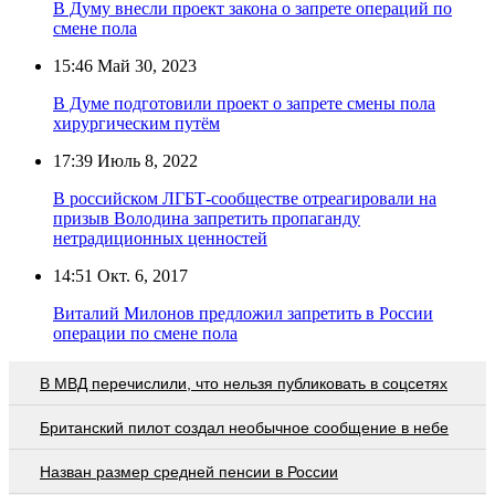
В Думу внесли проект закона о запрете операций по
смене пола
15:46
Май 30, 2023
В Думе подготовили проект о запрете смены пола
хирургическим путём
17:39
Июль 8, 2022
В российском ЛГБТ-сообществе отреагировали на
призыв Володина запретить пропаганду
нетрадиционных ценностей
14:51
Окт. 6, 2017
Виталий Милонов предложил запретить в России
операции по смене пола
В МВД перечислили, что нельзя публиковать в соцсетях
Британский пилот создал необычное сообщение в небе
Назван размер средней пенсии в России