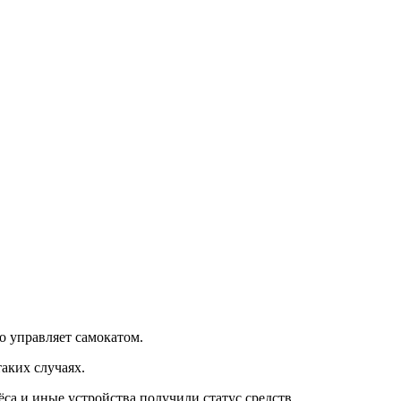
о управляет самокатом.
аких случаях.
ёса и иные устройства получили статус средств