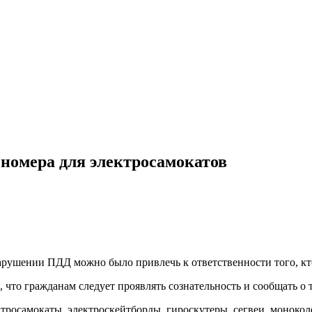
номера для электросамокатов
арушении ПДД можно было привлечь к ответственности того, кт
что гражданам следует проявлять сознательность и сообщать о т
тросамокаты, электроскейтборды, гироскутеры, сегвеи, монокол