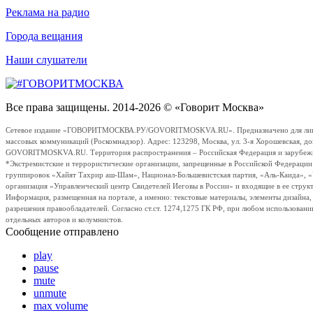
Реклама на радио
Города вещания
Наши слушатели
Все права защищены. 2014-2026 © «Говорит Москва»
Сетевое издание «ГОВОРИТМОСКВА.РУ/GOVORITMOSKVA.RU». Предназначено для лиц стар
массовых коммуникаций (Роскомнадзор). Адрес: 123298, Москва, ул. 3-я Хорошевская, д
GOVORITMOSKVA.RU. Территория распространения – Российская Федерация и зарубежные с
*Экстремистские и террористические организации, запрещенные в Российской Федераци
группировок «Хайят Тахрир аш-Шам», Национал-Большевистская партия, «Аль-Каида», 
организация «Управленческий центр Свидетелей Иеговы в России» и входящие в ее струк
Информация, размещенная на портале, а именно: текстовые материалы, элементы дизайна
разрешения правообладателей. Согласно ст.ст. 1274,1275 ГК РФ, при любом использовани
отдельных авторов и колумнистов.
Сообщение отправлено
play
pause
mute
unmute
max volume