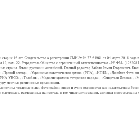
ше 16 лет. Свидетельство о регистрации СМИ Эл № 77-64961 от 04 марта 2016 года вы
ом 12, пом. 22. Учредитель Общество с ограниченной ответственностью «РУ ФМ» (123298 Мо
траны. Языки: русский и английский. Главный редактор Бабаян Роман Георгиевич. Email:
и: «Правый сектор», «Украинская повстанческая армия» (УПА), «ИГИЛ», «Джабхат Фатх а
«УНА-УНСО», «Талибан», «Меджлис крымско-татарского народа», «Свидетели Иеговы», «М
туру местные религиозные организации.
, логотипы, товарные знаки, фотографии, видео и аудио охраняются законодательством Ро
и материалов, размещенных на портале, в том числе цитировании, активная гиперссылка на 