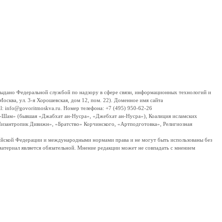
дано Федеральной службой по надзору в сфере связи, информационных технологий и
сква, ул. 3-я Хорошевская, дом 12, пом. 22). Доменное имя сайта
 info@govoritmoskva.ru. Номер телефона: +7 (495) 950-62-26
ш-Шам» (бывшая «Джабхат ан-Нусра», «Джебхат ан-Нусра»), Коалиция исламских
изантропик Дивижн», «Братство» Корчинского, «Артподготовка», Религиозная
ссийской Федерации и международными нормами права и не могут быть использованы без
материал является обязательной. Мнение редакции может не совпадать с мнением