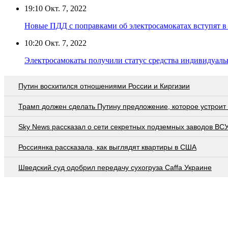
19:10
Окт. 7, 2022
Новые ПДД с поправками об электросамокатах вступят в с
10:20
Окт. 7, 2022
Электросамокаты получили статус средства индивидуал
Путин восхитился отношениями России и Киргизии
Трамп должен сделать Путину предложение, которое устроит
Sky News рассказал о сети секретных подземных заводов ВС
Россиянка рассказала, как выглядят квартиры в США
Шведский суд одобрил передачу сухогруза Caffa Украине