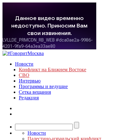
Новости
Конфликт на Ближнем Востоке
СВО
Интервью
Программы и ведущие
Сетка вещания
Редакция
Новости
Палестино-израильский конфликт