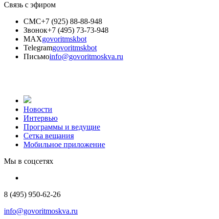
Связь с эфиром
СМС
+7 (925) 88-88-948
Звонок
+7 (495) 73-73-948
MAX
govoritmskbot
Telegram
govoritmskbot
Письмо
info@govoritmoskva.ru
Новости
Интервью
Программы и ведущие
Сетка вещания
Мобильное приложение
Мы в соцсетях
8 (495) 950-62-26
info@govoritmoskva.ru