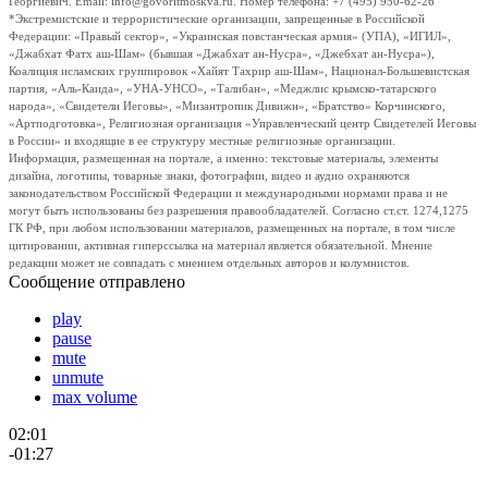
Георгиевич. Email: info@govoritmoskva.ru. Номер телефона: +7 (495) 950-62-26
*Экстремистские и террористические организации, запрещенные в Российской
Федерации: «Правый сектор», «Украинская повстанческая армия» (УПА), «ИГИЛ»,
«Джабхат Фатх аш-Шам» (бывшая «Джабхат ан-Нусра», «Джебхат ан-Нусра»),
Коалиция исламских группировок «Хайят Тахрир аш-Шам», Национал-Большевистская
партия, «Аль-Каида», «УНА-УНСО», «Талибан», «Меджлис крымско-татарского
народа», «Свидетели Иеговы», «Мизантропик Дивижн», «Братство» Корчинского,
«Артподготовка», Религиозная организация «Управленческий центр Свидетелей Иеговы
в России» и входящие в ее структуру местные религиозные организации.
Информация, размещенная на портале, а именно: текстовые материалы, элементы
дизайна, логотипы, товарные знаки, фотографии, видео и аудио охраняются
законодательством Российской Федерации и международными нормами права и не
могут быть использованы без разрешения правообладателей. Согласно ст.ст. 1274,1275
ГК РФ, при любом использовании материалов, размещенных на портале, в том числе
цитировании, активная гиперссылка на материал является обязательной. Мнение
редакции может не совпадать с мнением отдельных авторов и колумнистов.
Сообщение отправлено
play
pause
mute
unmute
max volume
02:01
-01:27