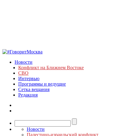
Новости
Конфликт на Ближнем Востоке
СВО
Интервью
Программы и ведущие
Сетка вещания
Редакция
Новости
Палестино-израильский конфликт