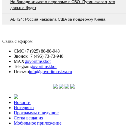
На Западе кричат о переломе в СВО. Путин сказал, что
дальше будет
АБН24: Россия наказала США за поддержку Киева
Связь с эфиром
СМС
+7 (925) 88-88-948
Звонок
+7 (495) 73-73-948
MAX
govoritmskbot
Telegram
govoritmskbot
Письмо
info@govoritmoskva.ru
Новости
Интервью
Программы и ведущие
Сетка вещания
Мобильное приложение