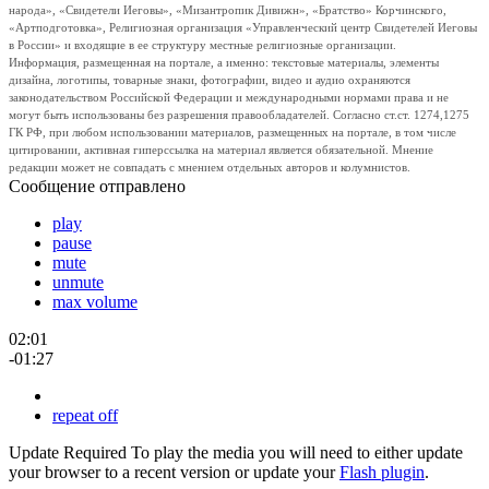
народа», «Свидетели Иеговы», «Мизантропик Дивижн», «Братство» Корчинского,
«Артподготовка», Религиозная организация «Управленческий центр Свидетелей Иеговы
в России» и входящие в ее структуру местные религиозные организации.
Информация, размещенная на портале, а именно: текстовые материалы, элементы
дизайна, логотипы, товарные знаки, фотографии, видео и аудио охраняются
законодательством Российской Федерации и международными нормами права и не
могут быть использованы без разрешения правообладателей. Согласно ст.ст. 1274,1275
ГК РФ, при любом использовании материалов, размещенных на портале, в том числе
цитировании, активная гиперссылка на материал является обязательной. Мнение
редакции может не совпадать с мнением отдельных авторов и колумнистов.
Сообщение отправлено
play
pause
mute
unmute
max volume
02:01
-01:27
repeat off
Update Required
To play the media you will need to either update
your browser to a recent version or update your
Flash plugin
.