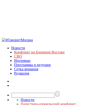
Новости
Конфликт на Ближнем Востоке
СВО
Интервью
Программы и ведущие
Сетка вещания
Редакция
Новости
Палестино-израильский конфликт