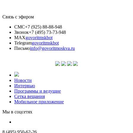
Связь с эфиром
СМС
+7 (925) 88-88-948
Звонок
+7 (495) 73-73-948
MAX
govoritmskbot
Telegram
govoritmskbot
Письмо
info@govoritmoskva.ru
Новости
Интервью
Программы и ведущие
Сетка вещания
Мобильное приложение
Мы в соцсетях
8 (495) 950-62-26