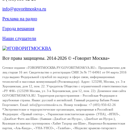
info@govoritmoskva.ru
Реклама на радио
Города вещания
Наши слушатели
Все права защищены. 2014-2026 © «Говорит Москва»
Сетевое издание «ГОВОРИТМОСКВА.РУ/GOVORITMOSKVA.RU». Предназначено для
лиц старше 16 лет. Свидетельство о регистрации СМИ Эл № 77-64961 от 04 марта 2016
года выдано Федеральной службой по надзору в сфере связи, информационных
технологий и массовых коммуникаций (Роскомнадзор). Адрес: 123298, Москва, ул. 3-я
Хорошевская, дом 12, пом. 22. Учредитель Общество с ограниченной ответственностью
«РУ ФМ» (123298 Москва, ул. 3-я Хорошевская, дом 12, пом. 22). Доменное имя сайта
GOVORITMOSKVA.RU. Территория распространения – Российская Федерация и
зарубежные страны. Языки: русский и английский. Главный редактор Бабаян Роман
Георгиевич. Email: info@govoritmoskva.ru. Номер телефона: +7 (495) 950-62-26
*Экстремистские и террористические организации, запрещенные в Российской
Федерации: «Правый сектор», «Украинская повстанческая армия» (УПА), «ИГИЛ»,
«Джабхат Фатх аш-Шам» (бывшая «Джабхат ан-Нусра», «Джебхат ан-Нусра»),
Коалиция исламских группировок «Хайят Тахрир аш-Шам», Национал-Большевистская
партия, «Аль-Каида», «УНА-УНСО», «Талибан», «Меджлис крымско-татарского