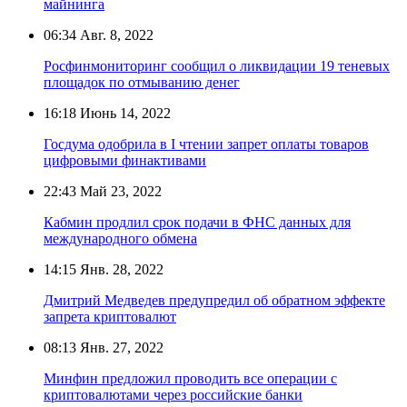
майнинга
06:34
Авг. 8, 2022
Росфинмониторинг сообщил о ликвидации 19 теневых
площадок по отмыванию денег
16:18
Июнь 14, 2022
Госдума одобрила в I чтении запрет оплаты товаров
цифровыми финактивами
22:43
Май 23, 2022
Кабмин продлил срок подачи в ФНС данных для
международного обмена
14:15
Янв. 28, 2022
Дмитрий Медведев предупредил об обратном эффекте
запрета криптовалют
08:13
Янв. 27, 2022
Минфин предложил проводить все операции с
криптовалютами через российские банки