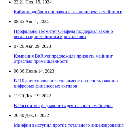
22:21
Ноя. 15, 2024
Кабмин одобрил поправки в законопроект о майнинге
08:45
Авг. 1, 2024
Профильный комитет Совфеда поддержал закон о
легализации майнинга криптовалют
07:26
Авг. 29, 2023
Компания BitRiver предложила признать майнинг
отраслью промышленности
06:36
Июнь 14, 2023
В ЦБ анонсировали эксперимент по использованию
цифровых финансовых активов
11:20
Дек. 19, 2022
В России могут узаконить деятельность майнеров
20:40
Дек. 6, 2022
Минфин выступил против тотального лицензирования