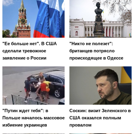
"Ее больше нет". В США
"Никто не полезет":
сделали тревожное
британцев потрясло
заявление о России
происходящее в Одессе
"Путин ждет тебя": в
Соскин: визит Зеленского в
Польше началось массовое
США оказался полным
избиение украинцев
провалом