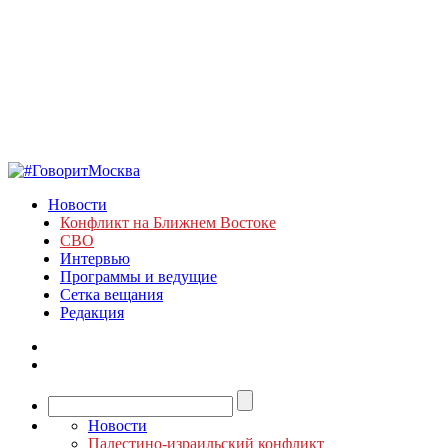
Новости
Конфликт на Ближнем Востоке
СВО
Интервью
Программы и ведущие
Сетка вещания
Редакция
Новости
Палестино-израильский конфликт