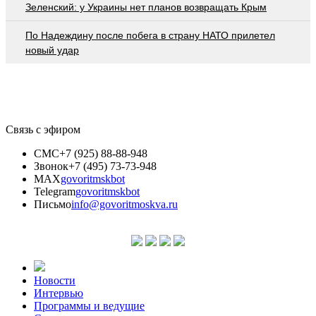
Зеленский: у Украины нет планов возвращать Крым
По Надеждину после побега в страну НАТО прилетел
новый удар
Связь с эфиром
СМС
+7 (925) 88-88-948
Звонок
+7 (495) 73-73-948
MAX
govoritmskbot
Telegram
govoritmskbot
Письмо
info@govoritmoskva.ru
Новости
Интервью
Программы и ведущие