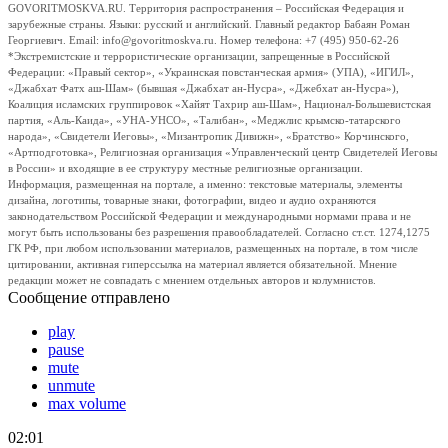
GOVORITMOSKVA.RU. Территория распространения – Российская Федерация и
зарубежные страны. Языки: русский и английский. Главный редактор Бабаян Роман
Георгиевич. Email: info@govoritmoskva.ru. Номер телефона: +7 (495) 950-62-26
*Экстремистские и террористические организации, запрещенные в Российской
Федерации: «Правый сектор», «Украинская повстанческая армия» (УПА), «ИГИЛ»,
«Джабхат Фатх аш-Шам» (бывшая «Джабхат ан-Нусра», «Джебхат ан-Нусра»),
Коалиция исламских группировок «Хайят Тахрир аш-Шам», Национал-Большевистская
партия, «Аль-Каида», «УНА-УНСО», «Талибан», «Меджлис крымско-татарского
народа», «Свидетели Иеговы», «Мизантропик Дивижн», «Братство» Корчинского,
«Артподготовка», Религиозная организация «Управленческий центр Свидетелей Иеговы
в России» и входящие в ее структуру местные религиозные организации.
Информация, размещенная на портале, а именно: текстовые материалы, элементы
дизайна, логотипы, товарные знаки, фотографии, видео и аудио охраняются
законодательством Российской Федерации и международными нормами права и не
могут быть использованы без разрешения правообладателей. Согласно ст.ст. 1274,1275
ГК РФ, при любом использовании материалов, размещенных на портале, в том числе
цитировании, активная гиперссылка на материал является обязательной. Мнение
редакции может не совпадать с мнением отдельных авторов и колумнистов.
Сообщение отправлено
play
pause
mute
unmute
max volume
02:01