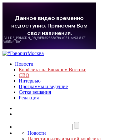
Новости
Конфликт на Ближнем Востоке
СВО
Интервью
Программы и ведущие
Сетка вещания
Редакция
Новости
Палестино-израильский конфликт