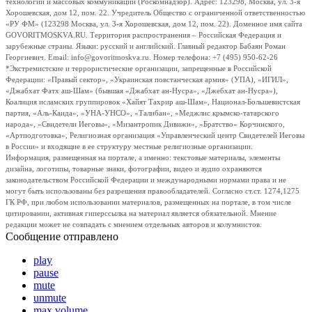
технологий и массовых коммуникаций (Роскомнадзор). Адрес: 123298, Москва, ул. 3-я
Хорошевская, дом 12, пом. 22. Учредитель Общество с ограниченной ответственностью
«РУ ФМ» (123298 Москва, ул. 3-я Хорошевская, дом 12, пом. 22). Доменное имя сайта
GOVORITMOSKVA.RU. Территория распространения – Российская Федерация и
зарубежные страны. Языки: русский и английский. Главный редактор Бабаян Роман
Георгиевич. Email: info@govoritmoskva.ru. Номер телефона: +7 (495) 950-62-26
*Экстремистские и террористические организации, запрещенные в Российской
Федерации: «Правый сектор», «Украинская повстанческая армия» (УПА), «ИГИЛ»,
«Джабхат Фатх аш-Шам» (бывшая «Джабхат ан-Нусра», «Джебхат ан-Нусра»),
Коалиция исламских группировок «Хайят Тахрир аш-Шам», Национал-Большевистская
партия, «Аль-Каида», «УНА-УНСО», «Талибан», «Меджлис крымско-татарского
народа», «Свидетели Иеговы», «Мизантропик Дивижн», «Братство» Корчинского,
«Артподготовка», Религиозная организация «Управленческий центр Свидетелей Иеговы
в России» и входящие в ее структуру местные религиозные организации.
Информация, размещенная на портале, а именно: текстовые материалы, элементы
дизайна, логотипы, товарные знаки, фотографии, видео и аудио охраняются
законодательством Российской Федерации и международными нормами права и не
могут быть использованы без разрешения правообладателей. Согласно ст.ст. 1274,1275
ГК РФ, при любом использовании материалов, размещенных на портале, в том числе
цитировании, активная гиперссылка на материал является обязательной. Мнение
редакции может не совпадать с мнением отдельных авторов и колумнистов.
Сообщение отправлено
play
pause
mute
unmute
max volume