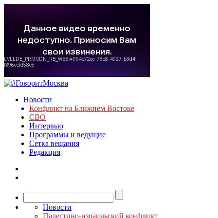
Новости
Конфликт на Ближнем Востоке
СВО
Интервью
Программы и ведущие
Сетка вещания
Редакция
Новости
Палестино-израильский конфликт