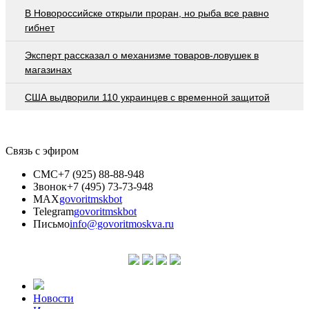
В Новороссийске открыли проран, но рыба все равно
гибнет
Эксперт рассказал о механизме товаров-ловушек в
магазинах
США выдворили 110 украинцев с временной защитой
Связь с эфиром
СМС
+7 (925) 88-88-948
Звонок
+7 (495) 73-73-948
MAX
govoritmskbot
Telegram
govoritmskbot
Письмо
info@govoritmoskva.ru
Новости