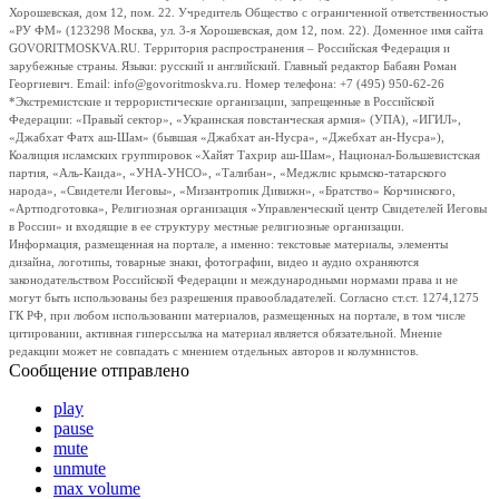
Хорошевская, дом 12, пом. 22. Учредитель Общество с ограниченной ответственностью
«РУ ФМ» (123298 Москва, ул. 3-я Хорошевская, дом 12, пом. 22). Доменное имя сайта
GOVORITMOSKVA.RU. Территория распространения – Российская Федерация и
зарубежные страны. Языки: русский и английский. Главный редактор Бабаян Роман
Георгиевич. Email: info@govoritmoskva.ru. Номер телефона: +7 (495) 950-62-26
*Экстремистские и террористические организации, запрещенные в Российской
Федерации: «Правый сектор», «Украинская повстанческая армия» (УПА), «ИГИЛ»,
«Джабхат Фатх аш-Шам» (бывшая «Джабхат ан-Нусра», «Джебхат ан-Нусра»),
Коалиция исламских группировок «Хайят Тахрир аш-Шам», Национал-Большевистская
партия, «Аль-Каида», «УНА-УНСО», «Талибан», «Меджлис крымско-татарского
народа», «Свидетели Иеговы», «Мизантропик Дивижн», «Братство» Корчинского,
«Артподготовка», Религиозная организация «Управленческий центр Свидетелей Иеговы
в России» и входящие в ее структуру местные религиозные организации.
Информация, размещенная на портале, а именно: текстовые материалы, элементы
дизайна, логотипы, товарные знаки, фотографии, видео и аудио охраняются
законодательством Российской Федерации и международными нормами права и не
могут быть использованы без разрешения правообладателей. Согласно ст.ст. 1274,1275
ГК РФ, при любом использовании материалов, размещенных на портале, в том числе
цитировании, активная гиперссылка на материал является обязательной. Мнение
редакции может не совпадать с мнением отдельных авторов и колумнистов.
Сообщение отправлено
play
pause
mute
unmute
max volume