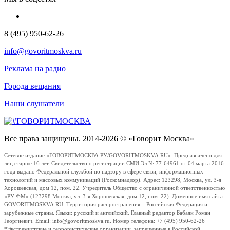
8 (495) 950-62-26
info@govoritmoskva.ru
Реклама на радио
Города вещания
Наши слушатели
Все права защищены. 2014-2026 © «Говорит Москва»
Сетевое издание «ГОВОРИТМОСКВА.РУ/GOVORITMOSKVA.RU». Предназначено для
лиц старше 16 лет. Свидетельство о регистрации СМИ Эл № 77-64961 от 04 марта 2016
года выдано Федеральной службой по надзору в сфере связи, информационных
технологий и массовых коммуникаций (Роскомнадзор). Адрес: 123298, Москва, ул. 3-я
Хорошевская, дом 12, пом. 22. Учредитель Общество с ограниченной ответственностью
«РУ ФМ» (123298 Москва, ул. 3-я Хорошевская, дом 12, пом. 22). Доменное имя сайта
GOVORITMOSKVA.RU. Территория распространения – Российская Федерация и
зарубежные страны. Языки: русский и английский. Главный редактор Бабаян Роман
Георгиевич. Email: info@govoritmoskva.ru. Номер телефона: +7 (495) 950-62-26
*Экстремистские и террористические организации, запрещенные в Российской