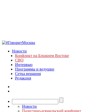
Новости
Конфликт на Ближнем Востоке
СВО
Интервью
Программы и ведущие
Сетка вещания
Редакция
Новости
Палестино-израильский конфликт