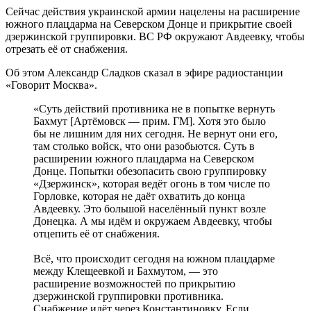
Сейчас действия украинской армии нацелены на расширение
южного плацдарма на Северском Донце и прикрытие своей
дзержинской группировки. ВС РФ окружают Авдеевку, чтобы
отрезать её от снабжения.
Об этом Александр Сладков сказал в эфире радиостанции
«Говорит Москва».
«Суть действий противника не в попытке вернуть
Бахмут [Артёмовск — прим. ГМ]. Хотя это было
бы не лишним для них сегодня. Не вернут они его,
там столько войск, что они разобьются. Суть в
расширении южного плацдарма на Северском
Донце. Попытки обезопасить свою группировку
«Дзержинск», которая ведёт огонь в том числе по
Горловке, которая не даёт охватить до конца
Авдеевку. Это большой населённый пункт возле
Донецка. А мы идём и окружаем Авдеевку, чтобы
отцепить её от снабжения.
Всё, что происходит сегодня на южном плацдарме
между Клещеевкой и Бахмутом, — это
расширение возможностей по прикрытию
дзержинской группировки противника.
Снабжение идёт через Константиновку. Если