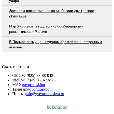
удара
Заставим раскаяться: союзник России дал грозное
обещание
Мэр Хиросимы в годовщину бомбардировки
раскритиковал Россию
В Польше возмущены ударом Кремля по иностранным
активам
Связь с эфиром
СМС
+7 (925) 88-88-948
Звонок
+7 (495) 73-73-948
MAX
govoritmskbot
Telegram
govoritmskbot
Письмо
info@govoritmoskva.ru