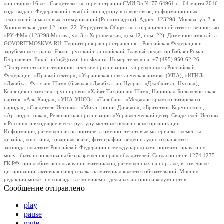
лиц старше 16 лет. Свидетельство о регистрации СМИ Эл № 77-64961 от 04 марта 2016
года выдано Федеральной службой по надзору в сфере связи, информационных
технологий и массовых коммуникаций (Роскомнадзор). Адрес: 123298, Москва, ул. 3-я
Хорошевская, дом 12, пом. 22. Учредитель Общество с ограниченной ответственностью
«РУ ФМ» (123298 Москва, ул. 3-я Хорошевская, дом 12, пом. 22). Доменное имя сайта
GOVORITMOSKVA.RU. Территория распространения – Российская Федерация и
зарубежные страны. Языки: русский и английский. Главный редактор Бабаян Роман
Георгиевич. Email: info@govoritmoskva.ru. Номер телефона: +7 (495) 950-62-26
*Экстремистские и террористические организации, запрещенные в Российской
Федерации: «Правый сектор», «Украинская повстанческая армия» (УПА), «ИГИЛ»,
«Джабхат Фатх аш-Шам» (бывшая «Джабхат ан-Нусра», «Джебхат ан-Нусра»),
Коалиция исламских группировок «Хайят Тахрир аш-Шам», Национал-Большевистская
партия, «Аль-Каида», «УНА-УНСО», «Талибан», «Меджлис крымско-татарского
народа», «Свидетели Иеговы», «Мизантропик Дивижн», «Братство» Корчинского,
«Артподготовка», Религиозная организация «Управленческий центр Свидетелей Иеговы
в России» и входящие в ее структуру местные религиозные организации.
Информация, размещенная на портале, а именно: текстовые материалы, элементы
дизайна, логотипы, товарные знаки, фотографии, видео и аудио охраняются
законодательством Российской Федерации и международными нормами права и не
могут быть использованы без разрешения правообладателей. Согласно ст.ст. 1274,1275
ГК РФ, при любом использовании материалов, размещенных на портале, в том числе
цитировании, активная гиперссылка на материал является обязательной. Мнение
редакции может не совпадать с мнением отдельных авторов и колумнистов.
Сообщение отправлено
play
pause
mute