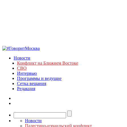
Новости
Конфликт на Ближнем Востоке
СВО
Интервью
Программы и ведущие
Сетка вещания
Редакция
Новости
Палестино-израильский конфликт