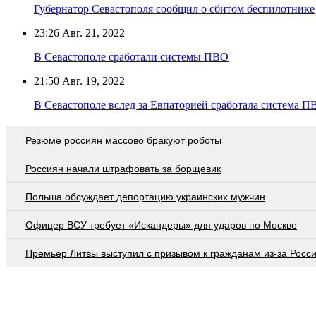
Губернатор Севастополя сообщил о сбитом беспилотнике
23:26
Авг. 21, 2022
В Севастополе сработали системы ПВО
21:50
Авг. 19, 2022
В Севастополе вслед за Евпаторией сработала система П
Резюме россиян массово бракуют роботы
Россиян начали штрафовать за борщевик
Польша обсуждает депортацию украинских мужчин
Офицер ВСУ требует «Искандеры» для ударов по Москве
Премьер Литвы выступил с призывом к гражданам из-за Росс