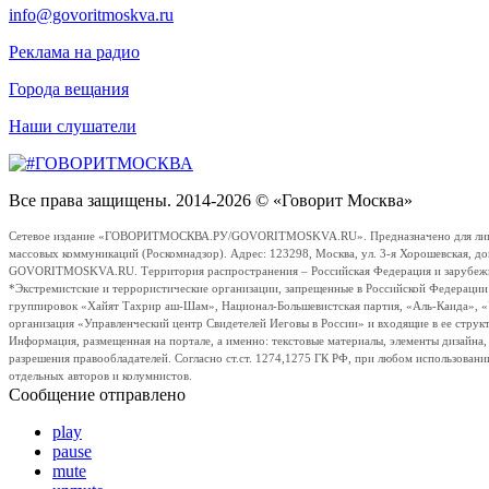
info@govoritmoskva.ru
Реклама на радио
Города вещания
Наши слушатели
Все права защищены. 2014-2026 © «Говорит Москва»
Сетевое издание «ГОВОРИТМОСКВА.РУ/GOVORITMOSKVA.RU». Предназначено для лиц стар
массовых коммуникаций (Роскомнадзор). Адрес: 123298, Москва, ул. 3-я Хорошевская, д
GOVORITMOSKVA.RU. Территория распространения – Российская Федерация и зарубежные с
*Экстремистские и террористические организации, запрещенные в Российской Федераци
группировок «Хайят Тахрир аш-Шам», Национал-Большевистская партия, «Аль-Каида», 
организация «Управленческий центр Свидетелей Иеговы в России» и входящие в ее струк
Информация, размещенная на портале, а именно: текстовые материалы, элементы дизайна
разрешения правообладателей. Согласно ст.ст. 1274,1275 ГК РФ, при любом использовани
отдельных авторов и колумнистов.
Сообщение отправлено
play
pause
mute