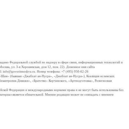
дано Федеральной службой по надзору в сфере связи, информационных технологий и
сква, ул. 3-я Хорошевская, дом 12, пом. 22). Доменное имя сайта
 info@govoritmoskva.ru. Номер телефона: +7 (495) 950-62-26
ш-Шам» (бывшая «Джабхат ан-Нусра», «Джебхат ан-Нусра»), Коалиция исламских
изантропик Дивижн», «Братство» Корчинского, «Артподготовка», Религиозная
ссийской Федерации и международными нормами права и не могут быть использованы без
материал является обязательной. Мнение редакции может не совпадать с мнением