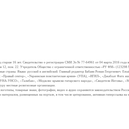
ше 16 лет. Свидетельство о регистрации СМИ Эл № 77-64961 от 04 марта 2016 года вы
ом 12, пом. 22. Учредитель Общество с ограниченной ответственностью «РУ ФМ» (123298 Мо
траны. Языки: русский и английский. Главный редактор Бабаян Роман Георгиевич. Email:
и: «Правый сектор», «Украинская повстанческая армия» (УПА), «ИГИЛ», «Джабхат Фатх а
«УНА-УНСО», «Талибан», «Меджлис крымско-татарского народа», «Свидетели Иеговы», «М
туру местные религиозные организации.
, логотипы, товарные знаки, фотографии, видео и аудио охраняются законодательством Ро
и материалов, размещенных на портале, в том числе цитировании, активная гиперссылка на 