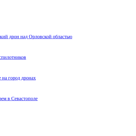
кий дрон над Орловской областью
еспилотников
е на город дронах
рем в Севастополе