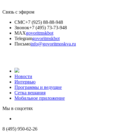
Связь с эфиром
СМС
+7 (925) 88-88-948
Звонок
+7 (495) 73-73-948
MAX
govoritmskbot
Telegram
govoritmskbot
Письмо
info@govoritmoskva.ru
Новости
Интервью
Программы и ведущие
Сетка вещания
Мобильное приложение
Мы в соцсетях
8 (495) 950-62-26