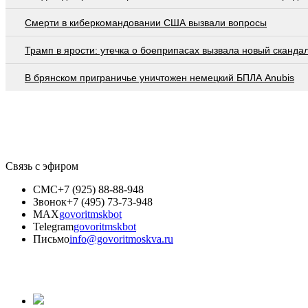
Смерти в киберкомандовании США вызвали вопросы
Трамп в ярости: утечка о боеприпасах вызвала новый сканда
В брянском приграничье уничтожен немецкий БПЛА Anubis
Связь с эфиром
СМС
+7 (925) 88-88-948
Звонок
+7 (495) 73-73-948
MAX
govoritmskbot
Telegram
govoritmskbot
Письмо
info@govoritmoskva.ru