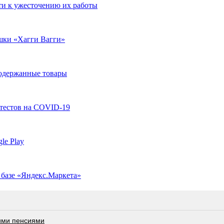
ти к ужесточению их работы
шки «Хагги Вагги»
подержанные товары
-тестов на COVID-19
le Play
 базе «Яндекс.Маркета»
ими пенсиями