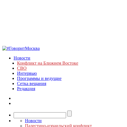
Новости
Конфликт на Ближнем Востоке
СВО
Интервью
Программы и ведущие
Сетка вещания
Редакция
Новости
Палестино-израильский конфликт