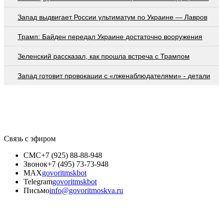
Запад выдвигает России ультиматум по Украине — Лавров
Трамп: Байден передал Украине достаточно вооружения
Зеленский рассказал, как прошла встреча с Трампом
Запад готовит провокации с «лженаблюдателями» - детали
Связь с эфиром
СМС
+7 (925) 88-88-948
Звонок
+7 (495) 73-73-948
MAX
govoritmskbot
Telegram
govoritmskbot
Письмо
info@govoritmoskva.ru