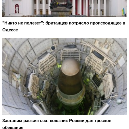
"Никто не полезет": британцев потрясло происходящее в
Одессе
Заставим раскаяться: союзник России дал грозное
обещание