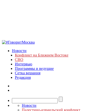
Новости
Конфликт на Ближнем Востоке
СВО
Интервью
Программы и ведущие
Сетка вещания
Редакция
Новости
Палестино-израильский конфликт