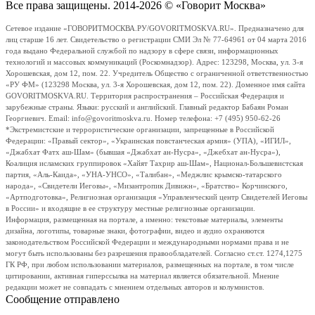
Все права защищены. 2014-2026 © «Говорит Москва»
Сетевое издание «ГОВОРИТМОСКВА.РУ/GOVORITMOSKVA.RU». Предназначено для
лиц старше 16 лет. Свидетельство о регистрации СМИ Эл № 77-64961 от 04 марта 2016
года выдано Федеральной службой по надзору в сфере связи, информационных
технологий и массовых коммуникаций (Роскомнадзор). Адрес: 123298, Москва, ул. 3-я
Хорошевская, дом 12, пом. 22. Учредитель Общество с ограниченной ответственностью
«РУ ФМ» (123298 Москва, ул. 3-я Хорошевская, дом 12, пом. 22). Доменное имя сайта
GOVORITMOSKVA.RU. Территория распространения – Российская Федерация и
зарубежные страны. Языки: русский и английский. Главный редактор Бабаян Роман
Георгиевич. Email: info@govoritmoskva.ru. Номер телефона: +7 (495) 950-62-26
*Экстремистские и террористические организации, запрещенные в Российской
Федерации: «Правый сектор», «Украинская повстанческая армия» (УПА), «ИГИЛ»,
«Джабхат Фатх аш-Шам» (бывшая «Джабхат ан-Нусра», «Джебхат ан-Нусра»),
Коалиция исламских группировок «Хайят Тахрир аш-Шам», Национал-Большевистская
партия, «Аль-Каида», «УНА-УНСО», «Талибан», «Меджлис крымско-татарского
народа», «Свидетели Иеговы», «Мизантропик Дивижн», «Братство» Корчинского,
«Артподготовка», Религиозная организация «Управленческий центр Свидетелей Иеговы
в России» и входящие в ее структуру местные религиозные организации.
Информация, размещенная на портале, а именно: текстовые материалы, элементы
дизайна, логотипы, товарные знаки, фотографии, видео и аудио охраняются
законодательством Российской Федерации и международными нормами права и не
могут быть использованы без разрешения правообладателей. Согласно ст.ст. 1274,1275
ГК РФ, при любом использовании материалов, размещенных на портале, в том числе
цитировании, активная гиперссылка на материал является обязательной. Мнение
редакции может не совпадать с мнением отдельных авторов и колумнистов.
Сообщение отправлено