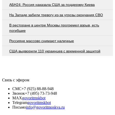
АБН24: Россия наказала США за поддержку Киева
На Западе забили тревогу из-за угрозы окончания СВО
В ресторане в центре Москвы прогремел взрыв, есть
погибшие
Россияне массово снимают наличные
США выдворили 110 украинцев с временной защитой
Связь с эфиром
СМС
+7 (925) 88-88-948
Звонок
+7 (495) 73-73-948
MAX
govoritmskbot
Telegram
govoritmskbot
Письмо
info@govoritmoskva.ru