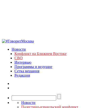
Новости
Конфликт на Ближнем Востоке
СВО
Интервью
Программы и ведущие
Сетка вещания
Редакция
Новости
Палестино-израильский конфликт